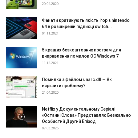
20.04.2020
Фанати критикують якість ігор з nintendo
64 в розширеній підписці switch...
01.11.2021
5 кращих безкоштовних програм для
виправлення помилок ОС Windows 7
11.12.2021
Помилка з файлом unarc.dll — Як
вирішити проблему?
21.04.2020
Netflix у Документальному Серіалі
«Останні Слова» Представляє Безжально
Особистий Другий Епізод
07.03.2026