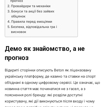
прогноз
Провайдери та механіки
Бонуси та акції без зайвих
обіцянок
Правила перед емоціями
Безпека, відповідальна гра і
висновок
Демо як знайомство, а не
прогноз
Відкриті сторінки описують Beton як ліцензовану
українську платформу, де казино та ставки на спорт
об’єднані в одному цифровому сервісі. Це означає, що
новинна стаття має починатися не з гасел, а з
пояснення ролі бренду: які розділи доступні
користувачу, які дії виконуються після входу і чому