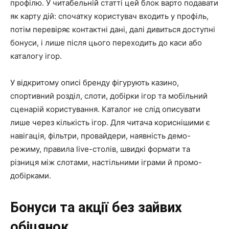
профілю. У читабельній статті цей блок варто подавати
як карту дій: спочатку користувач входить у профіль,
потім перевіряє контактні дані, далі дивиться доступні
бонуси, і лише після цього переходить до каси або
каталогу ігор.
У відкритому описі бренду фігурують казино,
спортивний розділ, слоти, добірки ігор та мобільний
сценарій користування. Каталог не слід описувати
лише через кількість ігор. Для читача кориснішими є
навігація, фільтри, провайдери, наявність демо-
режиму, правила live-столів, швидкі формати та
різниця між слотами, настільними іграми й промо-
добірками.
Бонуси та акції без зайвих
обіцянок