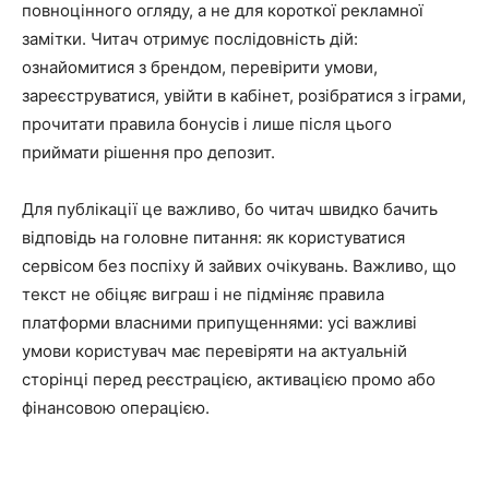
повноцінного огляду, а не для короткої рекламної
замітки. Читач отримує послідовність дій:
ознайомитися з брендом, перевірити умови,
зареєструватися, увійти в кабінет, розібратися з іграми,
прочитати правила бонусів і лише після цього
приймати рішення про депозит.
Для публікації це важливо, бо читач швидко бачить
відповідь на головне питання: як користуватися
сервісом без поспіху й зайвих очікувань. Важливо, що
текст не обіцяє виграш і не підміняє правила
платформи власними припущеннями: усі важливі
умови користувач має перевіряти на актуальній
сторінці перед реєстрацією, активацією промо або
фінансовою операцією.