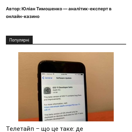
Автор: Юліан Тимошенко — аналітик-експерт в
онлайн-казино
Популярні
Телетайп – що це таке: де