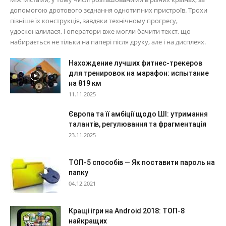
допомогою дротового зєднання однотипних пристроїв. Трохи
пізніше їх конструкція, завдяки технічному прогресу,
удосконалилася, і оператори вже могли бачити текст, що
набирається не тільки на папері після друку, але і на дисплеях.
Нахождение лучших фитнес-трекеров
для тренировок на марафон: испытание
на 819 км
11.11.2025
Європа та її амбіції щодо ШІ: утримання
талантів, регулювання та фрагментація
23.11.2025
ТОП-5 способів — Як поставити пароль на
папку
04.12.2021
Кращі ігри на Android 2018: ТОП-8
найкращих