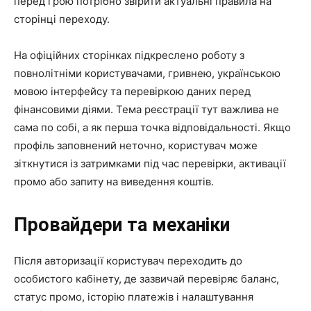
перед грою потрібно звірити актуальні правила на
сторінці переходу.
На офіційних сторінках підкреслено роботу з
повнолітніми користувачами, гривнею, українською
мовою інтерфейсу та перевіркою даних перед
фінансовими діями. Тема реєстрації тут важлива не
сама по собі, а як перша точка відповідальності. Якщо
профіль заповнений неточно, користувач може
зіткнутися із затримками під час перевірки, активації
промо або запиту на виведення коштів.
Провайдери та механіки
Після авторизації користувач переходить до
особистого кабінету, де зазвичай перевіряє баланс,
статус промо, історію платежів і налаштування