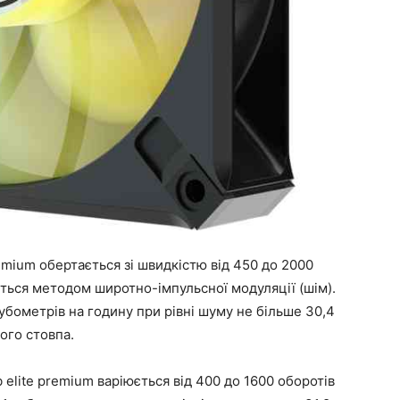
remium обертається зі швидкістю від 450 до 2000
ється методом широтно-імпульсної модуляції (шім).
убометрів на годину при рівні шуму не більше 30,4
ого стовпа.
 elite premium варіюється від 400 до 1600 оборотів