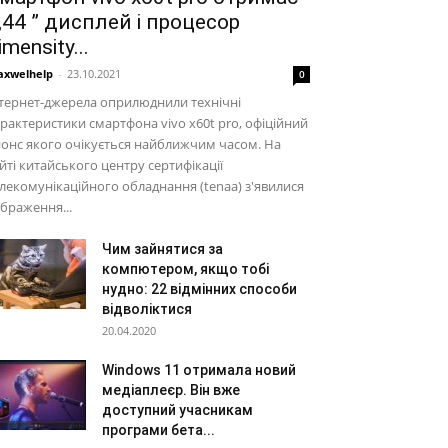
,44 ” дисплей і процесор
imensity...
xwelhelp
-
23.10.2021
0
тернет-джерела оприлюднили технічні
рактеристики смартфона vivo x60t pro, офіційний
онс якого очікується найближчим часом. На
йті китайського центру сертифікації
лекомунікаційного обладнання (tenaa) з'явилися
браження...
Чим зайнятися за
компютером, якщо тобі
нудно: 22 відмінних способи
відволіктися
20.04.2020
Windows 11 отримала новий
медіаплеєр. Він вже
доступний учасникам
програми бета...