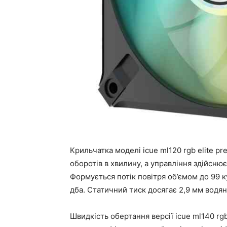
Крильчатка моделі icue ml120 rgb elite p
оборотів в хвилину, а управління здійсню
Формується потік повітря об’ємом до 99 к
дба. Статичний тиск досягає 2,9 мм водян
Швидкість обертання версії icue ml140 rgb