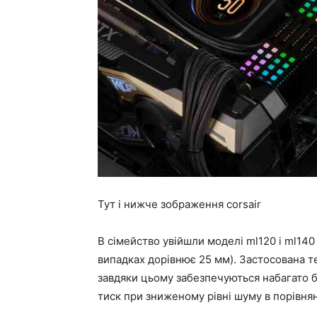
Тут і нижче зображення corsair
В сімейство увійшли моделі ml120 і ml140
випадках дорівнює 25 мм). Застосована т
завдяки цьому забезпечуються набагато б
тиск при зниженому рівні шуму в порівня