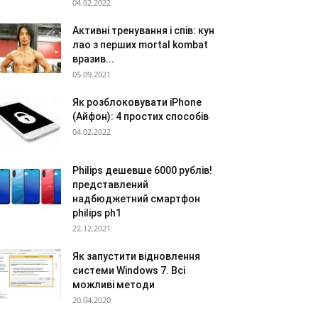
04.02.2022
Активні тренування і спів: кун
лао з перших mortal kombat
вразив...
05.09.2021
Як розблоковувати iPhone
(Айфон): 4 простих способів
04.02.2022
Philips дешевше 6000 рублів!
представлений
надбюджетний смартфон
philips ph1
22.12.2021
Як запустити відновлення
системи Windows 7. Всі
можливі методи
20.04.2020