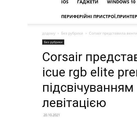
IOS
ГАДЖЕТИ
WINDOWS 10
ПЕРИФЕРІЙНІ ПРИСТРОЇ,ПРИНТЕ
додому
Без рубрики
Corsair представила венти
Без рубрики
Corsair предст
icue rgb elite pr
підсвічуванням 
левітацією
20.10.2021