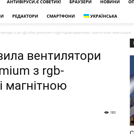
АНТИВІРУСИ,Є СОВЕТИК!
БРАУЗЕРИ
НОВИНИ
ОП
РИ
РЕДАКТОРИ
СМАРТФОНИ
УКРАЇНСЬКА
лятори icue rgb elite premium з rgb-підсвічуванням і магнітною левітацією
авила вентилятори
emium з rgb-
і магнітною
183
С