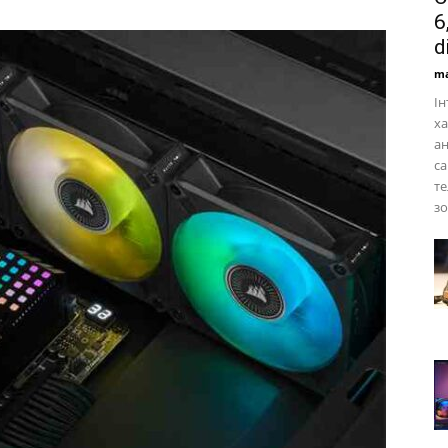
6
d
ma
Ін
ха
ан
са
те
зо