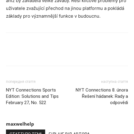
aniž by zaváděla velké závady. Řeší klíčové problémy pro
uživatele zvažující přechod na jinou platformu a pokládá
základy pro významnější funkce v budoucnu.
попередня стаття
наступна стаття
NYT Connections Sports
NYT Connections 8. února
Edition: Solutions and Tips
Řešení hádanek: Rady a
February 27, No. 522
odpovědi
maxwelhelp