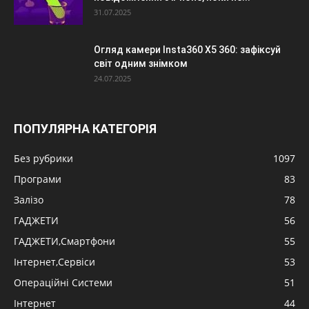
31.07.2025
Огляд камери Insta360 X5 360: зафіксуй
світ одним знімком
24.07.2025
ПОПУЛЯРНА КАТЕГОРІЯ
Без рубрики
1097
Програми
83
Залізо
78
ГАДЖЕТИ
56
ГАДЖЕТИ,Смартфони
55
Інтернет,Сервіси
53
Операційні Системи
51
Інтернет
44