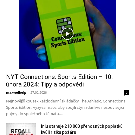
NYT Connections: Sports Edition – 10.
února 2024: Tipy a odpovědi
maxwelhelp
-
27.02.2026
0
Nejnovější kousek každodenní skládačky The Athletic, Connections:
Sports Edition, vyzývá hráče, aby spojili čtyři zdánlivě nesouvisející
pojmy do společného tématu....
Iniu stahuje 210 000 přenosných poplatků
kvůli riziku požáru