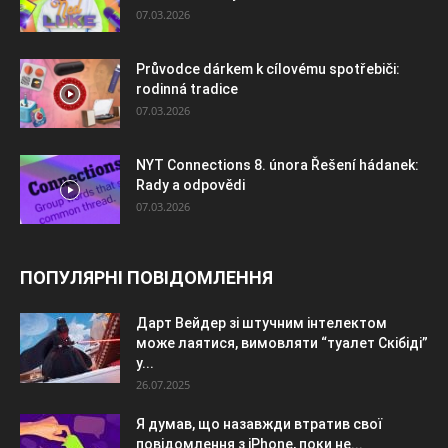
07.03.2026
Průvodce dárkem k cílovému spotřebiči:
rodinná tradice
07.03.2026
NYT Connections 8. února Řešení hádanek:
Rady a odpovědi
07.03.2026
ПОПУЛЯРНІ ПОВІДОМЛЕННЯ
Дарт Вейдер зі штучним інтелектом
може лаятися, вимовляти “туалет Скібіді”
у...
26.07.2025
Я думав, що назавжди втратив свої
повідомлення з iPhone, поки не...