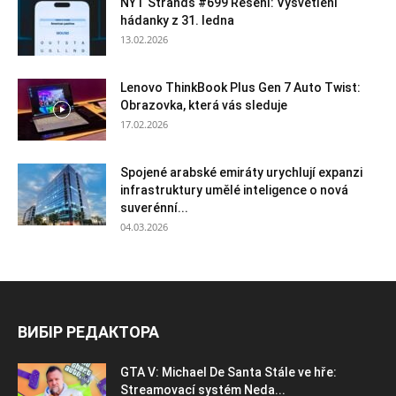
NYT Strands #699 Řešení: Vysvětlení
hádanky z 31. ledna
13.02.2026
Lenovo ThinkBook Plus Gen 7 Auto Twist:
Obrazovka, která vás sleduje
17.02.2026
Spojené arabské emiráty urychlují expanzi
infrastruktury umělé inteligence o nová
suverénní...
04.03.2026
ВИБІР РЕДАКТОРА
GTA V: Michael De Santa Stále ve hře:
Streamovací systém Neda...