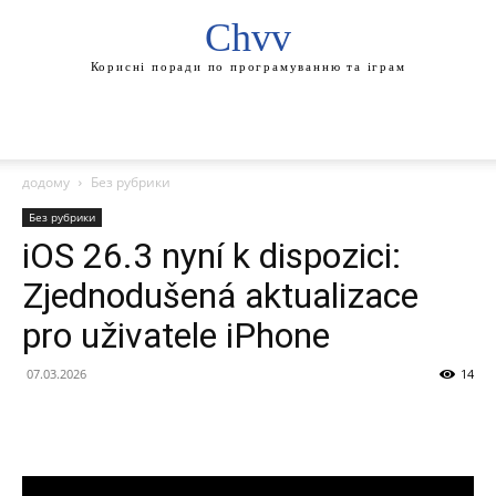
Chvv
Корисні поради по програмуванню та іграм
додому
Без рубрики
Без рубрики
iOS 26.3 nyní k dispozici:
Zjednodušená aktualizace
pro uživatele iPhone
07.03.2026
14