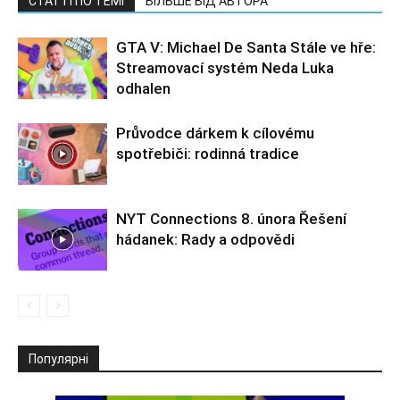
СТАТТІ ПО ТЕМІ
БІЛЬШЕ ВІД АВТОРА
GTA V: Michael De Santa Stále ve hře:
Streamovací systém Neda Luka
odhalen
Průvodce dárkem k cílovému
spotřebiči: rodinná tradice
NYT Connections 8. února Řešení
hádanek: Rady a odpovědi
Популярні