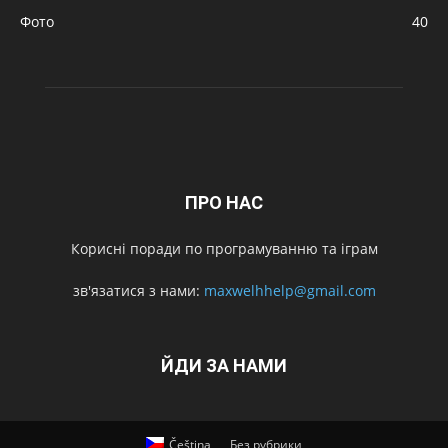
Фото
40
ПРО НАС
Корисні поради по програмуванню та іграм
зв'язатися з нами:
maxwelhhelp@gmail.com
ЙДИ ЗА НАМИ
Čeština
Без рубрики