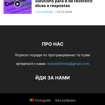
Solutions para 8 de fevereiro:
dicas e respostas
maxwelhelp
-
07.03.2026
ПРО НАС
Корисні поради по програмуванню та іграм
зв'язатися з нами:
maxwelhhelp@gmail.com
ЙДИ ЗА НАМИ
Português
Без рубрики