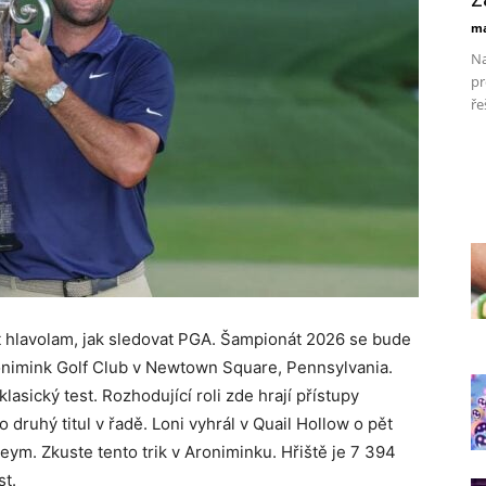
ma
Na
pr
ře
t hlavolam, jak sledovat PGA. Šampionát 2026 se bude
Aronimink Golf Club v Newtown Square, Pennsylvania.
lasický test. Rozhodující roli zde hrají přístupy
o druhý titul v řadě. Loni vyhrál v Quail Hollow o pět
m. Zkuste tento trik v Aroniminku. Hřiště je 7 394
st.