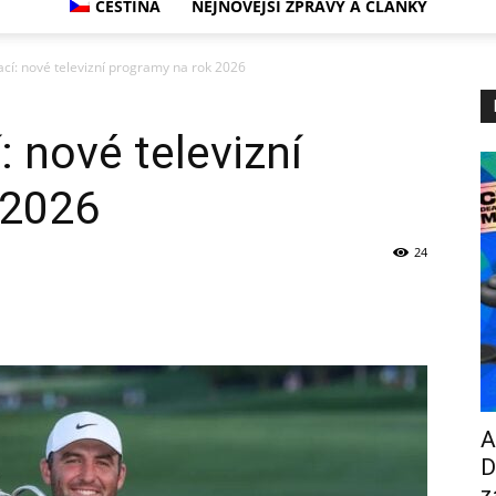
ČEŠTINA
NEJNOVĚJŠÍ ZPRÁVY A ČLÁNKY
rací: nové televizní programy na rok 2026
: nové televizní
 2026
24
A
D
z