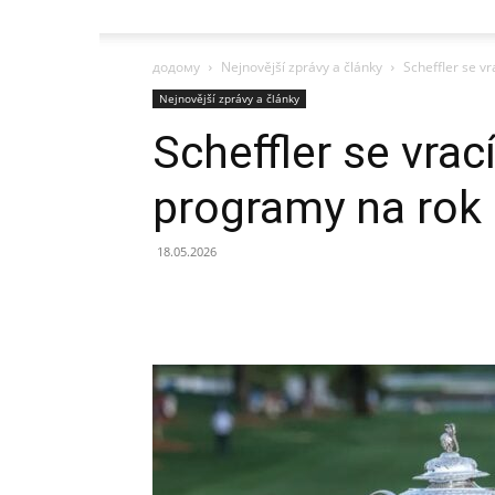
додому
Nejnovější zprávy a články
Scheffler se v
Nejnovější zprávy a články
Scheffler se vrací
programy na rok
18.05.2026