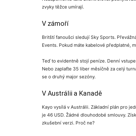
zvyky těžce umírají.
V zámoří
Britští fanoušci sledují Sky Sports. Převážn
Events. Pokud máte kabelové předplatné, m
Teď to evidentně stojí peníze. Denní vstupe
Nebo zaplaťte 35 liber měsíčně za celý turna
se o druhý major sezóny.
V Austrálii a Kanadě
Kayo vysílá v Austrálii. Základní plán pro je
je 46 USD. Žádné dlouhodobé smlouvy. Získá
zkušební verzi. Proč ne?