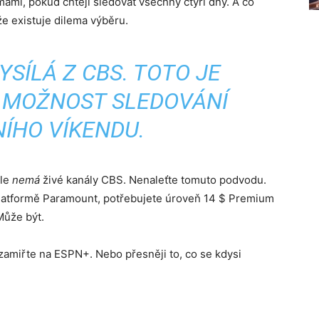
ami, pokud chtějí sledovat všechny čtyři dny. A co
e existuje dilema výběru.
SÍLÁ Z CBS. TOTO JE
 MOŽNOST SLEDOVÁNÍ
ÍHO VÍKENDU.
ale
nemá
živé kanály CBS. Nenaleťte tomuto podvodu.
 platformě Paramount, potřebujete úroveň 14 $ Premium
Může být.
 zamiřte na ESPN+. Nebo přesněji to, co se kdysi