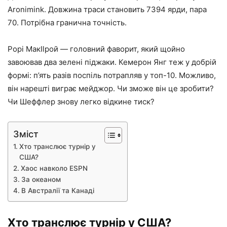
Aronimink. Довжина траси становить 7394 ярди, пара
70. Потрібна гранична точність.
Рорі МакIlрой — головний фаворит, який щойно
завоював два зелені піджаки. Кемерон Янг теж у добрій
формі: п’ять разів поспіль потрапляв у топ-10. Можливо,
він нарешті виграє мейджор. Чи зможе він це зробити?
Чи Шеффлер знову легко відкине тиск?
Зміст
Хто транслює турнір у
США?
Хаос навколо ESPN
За океаном
В Австралії та Канаді
Хто транслює турнір у США?