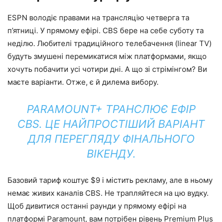
ESPN володіє правами на трансляцію четверга та
п’ятниці. У прямому ефірі. CBS бере на себе суботу та
неділю. Любителі традиційного телебачення (linear TV)
будуть змушені перемикатися між платформами, якщо
хочуть побачити усі чотири дні. А що зі стрімінгом? Ви
маєте варіанти. Отже, є й дилема вибору.
PARAMOUNT+ ТРАНСЛЮЄ ЕФІР
CBS. ЦЕ НАЙПРОСТІШИЙ ВАРІАНТ
ДЛЯ ПЕРЕГЛЯДУ ФІНАЛЬНОГО
ВІКЕНДУ.
Базовий тариф коштує $9 і містить рекламу, але в ньому
немає живих каналів CBS. Не трапляйтеся на цю вудку.
Щоб дивитися останні раунди у прямому ефірі на
платформі Paramount, вам потрібен рівень Premium Plus