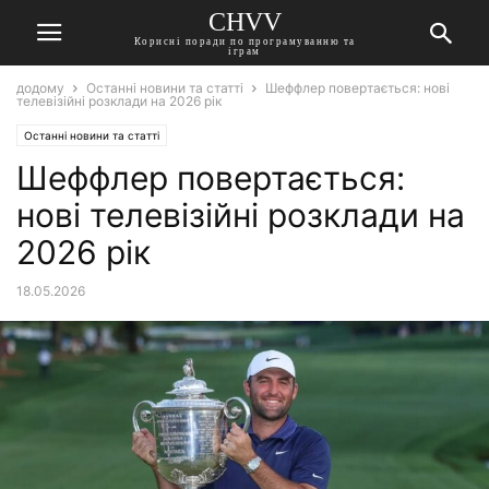
CHVV
Корисні поради по програмуванню та
іграм
додому
Останні новини та статті
Шеффлер повертається: нові
телевізійні розклади на 2026 рік
Останні новини та статті
Шеффлер повертається:
нові телевізійні розклади на
2026 рік
18.05.2026