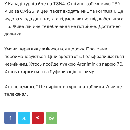
У Канаді турнір йде на TSN4. Стрімінг забезпечує TSN
Plus за CA$25. У цей пакет входять NFL та Formula 1. Це
чудова угода для тих, хто відмовляється від кабельного
ТБ. Живе лінійне телебачення не потрібне. Достатньо
додатка.
Умови перегляду змінюються щороку. Програми
перейменовуються. Ціни зростають. Гольф залишається
незмінним. Хтось пройде лункою Aronimink з парою 70.
Хтось скаржиться на буферизацію стриму.
Хто переможе? Це вирішить турнірна таблиця. А чи не
телеканал.