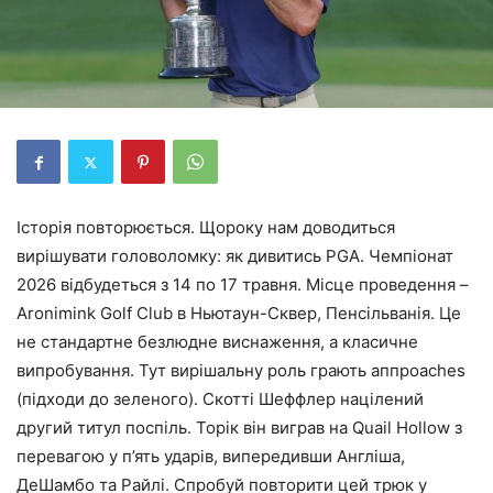
Історія повторюється. Щороку нам доводиться
вирішувати головоломку: як дивитись PGA. Чемпіонат
2026 відбудеться з 14 по 17 травня. Місце проведення –
Aronimink Golf Club в Ньютаун-Сквер, Пенсільванія. Це
не стандартне безлюдне виснаження, а класичне
випробування. Тут вирішальну роль грають аппроaches
(підходи до зеленого). Скотті Шеффлер націлений
другий титул поспіль. Торік він виграв на Quail Hollow з
перевагою у п’ять ударів, випередивши Англіша,
ДеШамбо та Райлі. Спробуй повторити цей трюк у