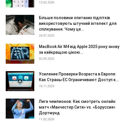
13.02.2026
Більше половини опитаних підлітків
використовують штучний інтелект для
спілкування. Чому це...
24.07.2025
MacBook Air M4 від Apple 2025 року знову
за найкращою ціною...
02.09.2025
Усиление Проверки Возраста в Европе:
Как Страны ЕС Ограничивают Доступ к...
18.11.2025
Лига чемпионов: Как смотреть онлайн
матч «Манчестер Сити» vs. «Боруссия»
Дортмунд
11.02.2026