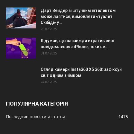
Дарт Вейдер зі штучним інтелектом
може лаятися, вимовляти «туалет
Скібіді» у...
26.07.2025
Я думав, що назавжди втратив свої
повідомлення з iPhone, поки не...
31.07.2025
Огляд камери Insta360 X5 360: зафіксуй
світ одним знімком
24.07.2025
ПОПУЛЯРНА КАТЕГОРІЯ
Последние новости и статьи
1475