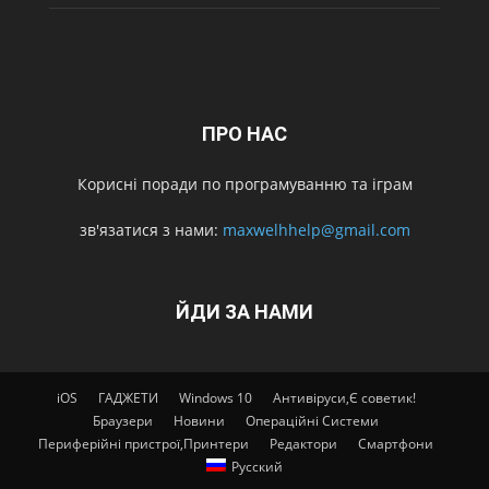
ПРО НАС
Корисні поради по програмуванню та іграм
зв'язатися з нами:
maxwelhhelp@gmail.com
ЙДИ ЗА НАМИ
iOS
ГАДЖЕТИ
Windows 10
Антивіруси,Є советик!
Браузери
Новини
Операційні Системи
Периферійні пристрої,Принтери
Редактори
Смартфони
Русский