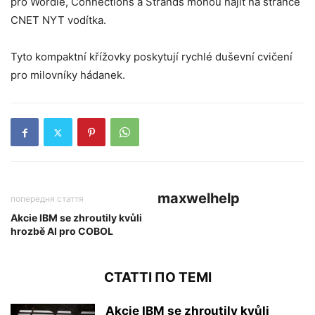
pro Wordle, Connections a Strands mohou najít na stránce
CNET NYT vodítka.
Tyto kompaktní křížovky poskytují rychlé duševní cvičení
pro milovníky hádanek.
maxwelhelp
попередня стаття
Akcie IBM se zhroutily kvůli
hrozbě AI pro COBOL
СТАТТІ ПО ТЕМІ
Akcie IBM se zhroutily kvůli