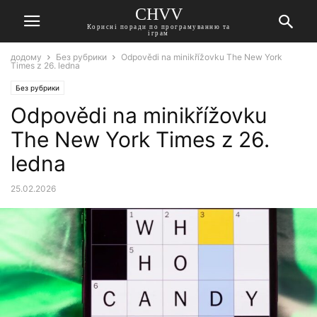
CHVV
Корисні поради по програмуванню та
іграм
додому
Без рубрики
Odpovědi na minikřížovku The New York
Times z 26. ledna
Без рубрики
Odpovědi na minikřížovku
The New York Times z 26.
ledna
25.02.2026