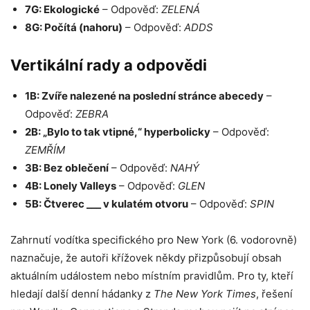
7G: Ekologické
– Odpověď:
ZELENÁ
8G: Počítá (nahoru)
– Odpověď:
ADDS
Vertikální rady a odpovědi
1B: Zvíře nalezené na poslední stránce abecedy
–
Odpověď:
ZEBRA
2B: „Bylo to tak vtipné,“ hyperbolicky
– Odpověď:
ZEMŘÍM
3B: Bez oblečení
– Odpověď:
NAHÝ
4B: Lonely Valleys
– Odpověď:
GLEN
5B: Čtverec ___ v kulatém otvoru
– Odpověď:
SPIN
Zahrnutí vodítka specifického pro New York (6. vodorovně)
naznačuje, že autoři křížovek někdy přizpůsobují obsah
aktuálním událostem nebo místním pravidlům. Pro ty, kteří
hledají další denní hádanky z
The New York Times
, řešení