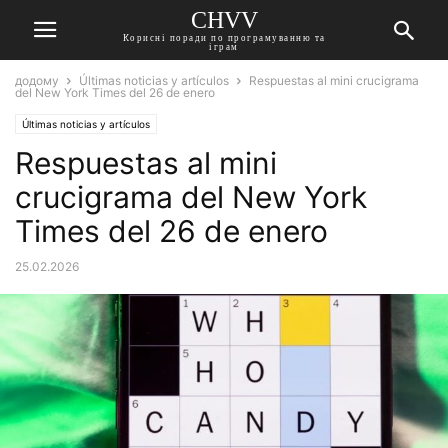
CHVV
Корисні поради по програмуванню та
іграм
додому
Últimas noticias y artículos
Respuestas al mini crucigrama
del New York Times del 26 de enero
Últimas noticias y artículos
Respuestas al mini
crucigrama del New York
Times del 26 de enero
25.02.2026