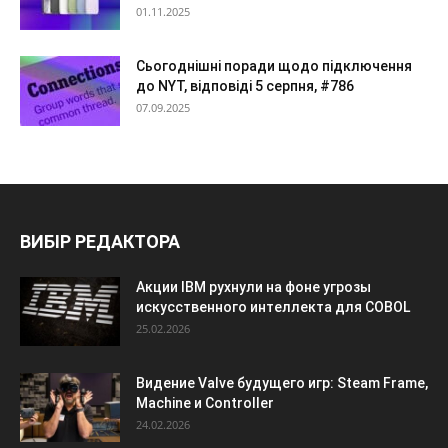
01.11.2025
Сьогоднішні поради щодо підключення
до NYT, відповіді 5 серпня, #786
07.09.2025
ВИБІР РЕДАКТОРА
Акции IBM рухнули на фоне угрозы
искусственного интеллекта для COBOL
25.02.2026
Видение Valve будущего игр: Steam Frame,
Machine и Controller
24.02.2026