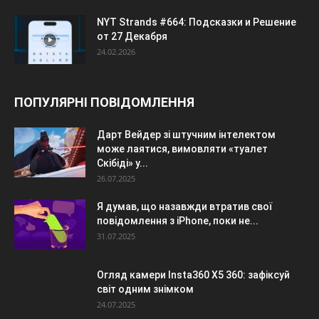
NYT Strands #664: Подсказки и Решение
от 27 Декабря
24.02.2026
ПОПУЛЯРНІ ПОВІДОМЛЕННЯ
Дарт Вейдер зі штучним інтелектом
може лаятися, вимовляти «туалет
Скібіді» у...
26.07.2025
Я думав, що назавжди втратив свої
повідомлення з iPhone, поки не...
31.07.2025
Огляд камери Insta360 X5 360: зафіксуй
світ одним знімком
24.07.2025