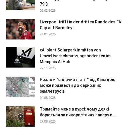
79 $
02.02.2026
Liverpool trifft in der dritten Runde des FA
Cup auf Barnsley:...
24.01.2026
xAI plant Solarpark inmitten von
Umweltverschmutzungsbedenken im
Memphis AI Hub
27.11.2025
Розлом “сплячий гігант” під Канадою
може призвести до серйозних
землетрусів
04.08.2025
Тримайте мене в курсі: чому деякі
борються за використання паперу в...
27.08.2025