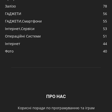
Залізо
78
ГАДЖЕТИ
56
ГАДЖЕТИ,Смартфони
55
Інтернет,Сервіси
53
Операційні Системи
51
Інтернет
44
Фото
40
ПРО НАС
Корисні поради по програмуванню та іграм