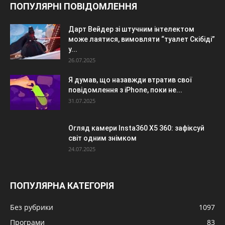
ПОПУЛЯРНІ ПОВІДОМЛЕННЯ
Дарт Вейдер зі штучним інтелектом
може лаятися, вимовляти “туалет Скібіді”
у...
26.07.2025
Я думав, що назавжди втратив свої
повідомлення з iPhone, поки не...
31.07.2025
Огляд камери Insta360 X5 360: зафіксуй
світ одним знімком
24.07.2025
ПОПУЛЯРНА КАТЕГОРІЯ
Без рубрики
1097
Програми
83