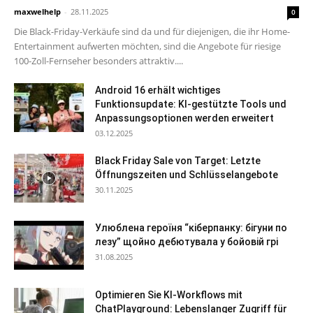
maxwelhelp
-
28.11.2025
0
Die Black-Friday-Verkäufe sind da und für diejenigen, die ihr Home-
Entertainment aufwerten möchten, sind die Angebote für riesige
100-Zoll-Fernseher besonders attraktiv....
Android 16 erhält wichtiges
Funktionsupdate: KI-gestützte Tools und
Anpassungsoptionen werden erweitert
03.12.2025
Black Friday Sale von Target: Letzte
Öffnungszeiten und Schlüsselangebote
30.11.2025
Улюблена героїня “кіберпанку: бігуни по
лезу” щойно дебютувала у бойовій грі
31.08.2025
Optimieren Sie KI-Workflows mit
ChatPlayground: Lebenslanger Zugriff für