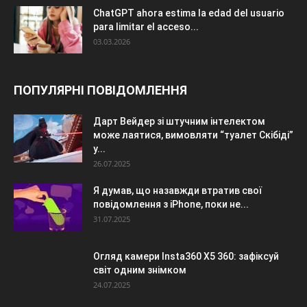
ChatGPT ahora estima la edad del usuario
para limitar el acceso...
03.03.2026
ПОПУЛЯРНІ ПОВІДОМЛЕННЯ
Дарт Вейдер зі штучним інтелектом
може лаятися, вимовляти “туалет Скібіді”
у...
26.07.2025
Я думав, що назавжди втратив свої
повідомлення з iPhone, поки не...
31.07.2025
Огляд камери Insta360 X5 360: зафіксуй
світ одним знімком
24.07.2025