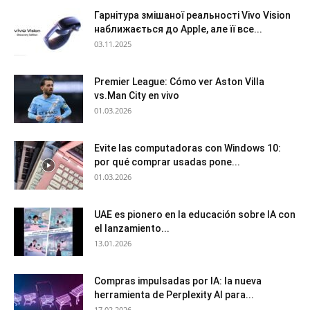
Гарнітура змішаної реальності Vivo Vision
наближається до Apple, але її все...
03.11.2025
Premier League: Cómo ver Aston Villa
vs.Man City en vivo
01.03.2026
Evite las computadoras con Windows 10:
por qué comprar usadas pone...
01.03.2026
UAE es pionero en la educación sobre IA con
el lanzamiento...
13.01.2026
Compras impulsadas por IA: la nueva
herramienta de Perplexity AI para...
17.02.2026