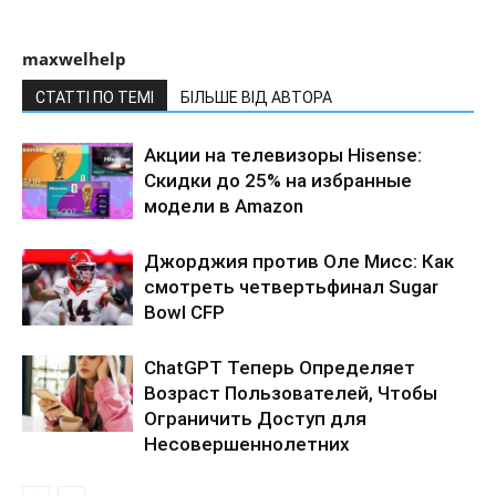
maxwelhelp
СТАТТІ ПО ТЕМІ
БІЛЬШЕ ВІД АВТОРА
Акции на телевизоры Hisense:
Скидки до 25% на избранные
модели в Amazon
Джорджия против Оле Мисс: Как
смотреть четвертьфинал Sugar
Bowl CFP
ChatGPT Теперь Определяет
Возраст Пользователей, Чтобы
Ограничить Доступ для
Несовершеннолетних