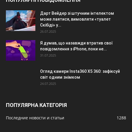
Дарт Вейдер зі штучним інтелектом
може лаятися, вимовляти «туалет
Скібіді» у...
26.07.2025
Я думав, що назавжди втратив свої
повідомлення з iPhone, поки не...
31.07.2025
Огляд камери Insta360 X5 360: зафіксуй
світ одним знімком
24.07.2025
ПОПУЛЯРНА КАТЕГОРІЯ
Последние новости и статьи
1288