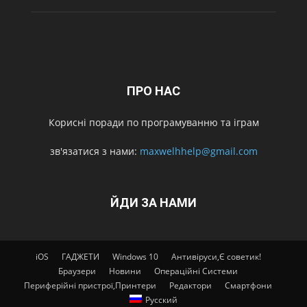
ПРО НАС
Корисні поради по програмуванню та іграм
зв'язатися з нами:
maxwelhhelp@gmail.com
ЙДИ ЗА НАМИ
iOS
ГАДЖЕТИ
Windows 10
Антивіруси,Є советик!
Браузери
Новини
Операційні Системи
Периферійні пристрої,Принтери
Редактори
Смартфони
Русский