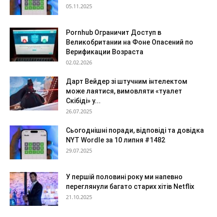
05.11.2025
Pornhub Ограничит Доступ в
Великобритании на Фоне Опасений по
Верификации Возраста
02.02.2026
Дарт Вейдер зі штучним інтелектом
може лаятися, вимовляти «туалет
Скібіді» у...
26.07.2025
Сьогоднішні поради, відповіді та довідка
NYT Wordle за 10 липня #1482
29.07.2025
У першій половині року ми напевно
переглянули багато старих хітів Netflix
21.10.2025