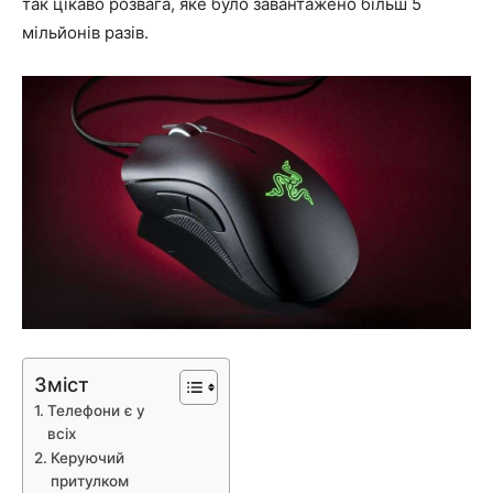
так цікаво розвага, яке було завантажено більш 5
мільйонів разів.
Зміст
Телефони є у
всіх
Керуючий
притулком