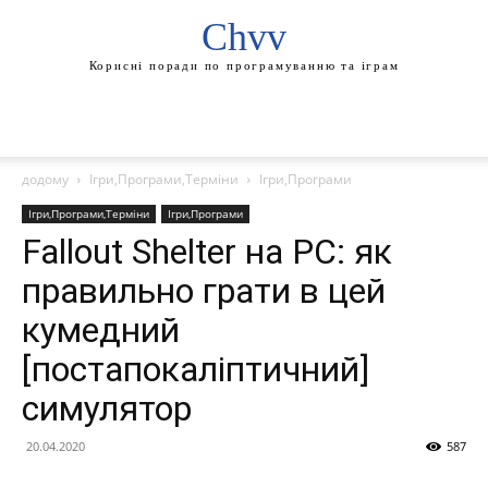
Chvv
Корисні поради по програмуванню та іграм
додому
Ігри,Програми,Терміни
Ігри,Програми
Ігри,Програми,Терміни
Ігри,Програми
Fallout Shelter на PC: як
правильно грати в цей
кумедний
[постапокаліптичний]
симулятор
20.04.2020
587