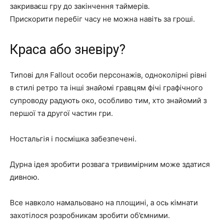
закриваєш гру до закінчення таймерів.
Прискорити перебіг часу не можна навіть за гроші.
Краса або зневіру?
Типові для Fallout особи персонажів, одноколірні рівні
в стилі ретро та інші знайомі гравцям фічі графічного
супроводу радують око, особливо тим, хто знайомий з
першої та другої частин гри.
Ностальгія і посмішка забезпечені.
Дурна ідея зробити розвага тривимірним може здатися
дивною.
Все навколо намальовано на площині, а ось кімнати
захотілося розробникам зробити об’ємними.