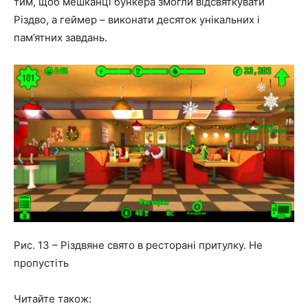
тим, щоб мешканці бункера змогли відсвяткувати
Різдво, а геймер – виконати десяток унікальних і
пам’ятних завдань.
Рис. 13 – Різдвяне свято в ресторані притулку. Не
пропустіть
Читайте також: