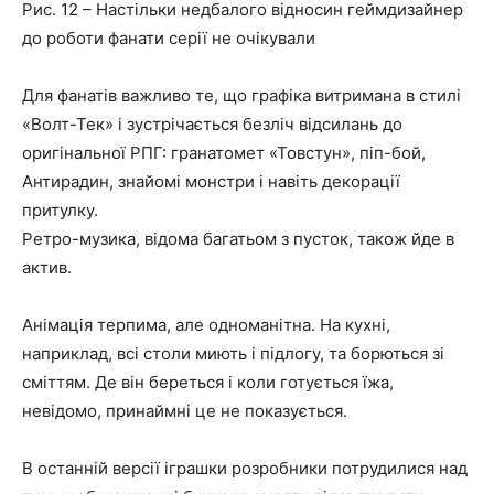
Рис. 12 – Настільки недбалого відносин геймдизайнер
до роботи фанати серії не очікували
Для фанатів важливо те, що графіка витримана в стилі
«Волт-Тек» і зустрічається безліч відсилань до
оригінальної РПГ: гранатомет «Товстун», піп-бой,
Антирадин, знайомі монстри і навіть декорації
притулку.
Ретро-музика, відома багатьом з пусток, також йде в
актив.
Анімація терпима, але одноманітна. На кухні,
наприклад, всі столи миють і підлогу, та борються зі
сміттям. Де він береться і коли готується їжа,
невідомо, принаймні це не показується.
В останній версії іграшки розробники потрудилися над