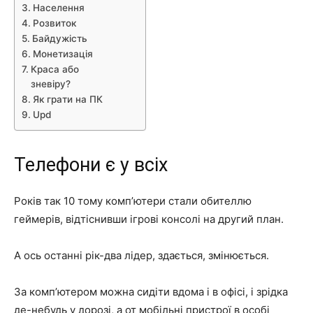
Населення
Розвиток
Байдужість
Монетизація
Краса або
зневіру?
Як грати на ПК
Upd
Телефони є у всіх
Років так 10 тому комп’ютери стали обителлю
геймерів, відтіснивши ігрові консолі на другий план.
А ось останні рік-два лідер, здається, змінюється.
За комп’ютером можна сидіти вдома і в офісі, і зрідка
де-небудь у дорозі, а от мобільні пристрої в особі