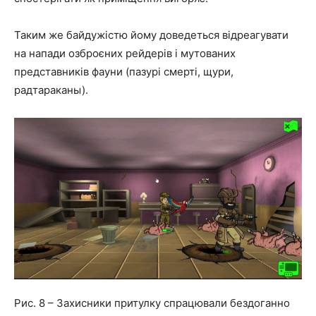
Таким же байдужістю йому доведеться відреагувати
на напади озброєних рейдерів і мутованих
представників фауни (пазурі смерті, щури,
радтараканы).
Рис. 8 – Захисники притулку спрацювали бездоганно