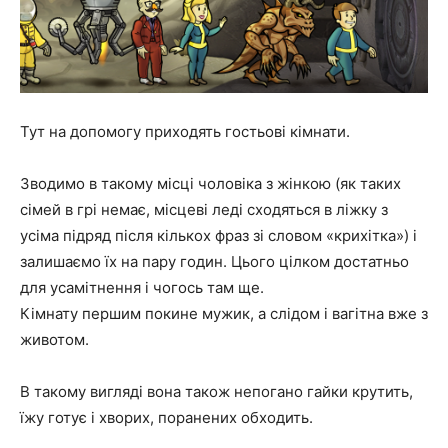
Тут на допомогу приходять гостьові кімнати.
Зводимо в такому місці чоловіка з жінкою (як таких
сімей в грі немає, місцеві леді сходяться в ліжку з
усіма підряд після кількох фраз зі словом «крихітка») і
залишаємо їх на пару годин. Цього цілком достатньо
для усамітнення і чогось там ще.
Кімнату першим покине мужик, а слідом і вагітна вже з
животом.
В такому вигляді вона також непогано гайки крутить,
їжу готує і хворих, поранених обходить.