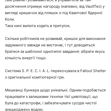
досягнення отримує нагороду (напевно, від VaultTec) у
вигляді кришечок від пляшок з-під Квантової Ядерної
Коли.
Така нині валюта ходить в притулок.
Скільки робітників не розвивай, кришок для виконання
задуманого завжди не вистачає, і тут доводиться
братися за шаблонні однотипні завдання: зібрати якусь
кількість енергії тощо.
Система S. P. E. C. I. A. L. перекочувала в Fallout Shelter
з оригінальної комп’ютерної гри.
Мешканці бункера щодо унікальні. Одним подобається
працювати з залишками техніки тієї цивілізації, що
була до катастрофи, і забезпечувати сусідів чистої
знешкоджену водою.