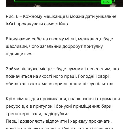
Рис. 6 – Кожному мешканцеві можна дати унікальне
ім’я і прокачувати самостійно
Відчуваючи себе на своєму місці, мешканець буде
щасливий, чого загальний добробут притулку
підвищиться.
Займи він чуже місце – буде сумним і невеселим, що
позначиться на якості його праці. Голодні і хворі
обивателі також малокорисні для міні-суспільства.
Крім кімнат для проживання, спарювання і отримання
ресурсів, є в притулок і бонусні приміщення: бари,
тренажерні зали, радіорубки.
Перші дозволяють відпочити і харизму прокачати,
другі – поліпшити силу і стійкість, а треті залучити