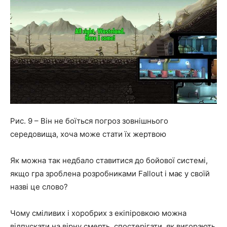
Рис. 9 – Він не боїться погроз зовнішнього
середовища, хоча може стати їх жертвою
Як можна так недбало ставитися до бойової системі,
якщо гра зроблена розробниками Fallout і має у своїй
назві це слово?
Чому сміливих і хоробрих з екіпіровкою можна
відпускати на вірну смерть, спостерігати, як вигорають