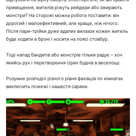
приміщення, жителів ріжуть рейдери або зжирають
монстри? На сторожі можна робота поставити: він
дорогий і малоефективний, але краще, ніж нічого.
Після пари-трійки дуже вдалих вилазок кожен житель
буде ходити в броні і носити на поясі стовбур.
Тоді напад бандитів або монстрів тільки радує – хоч
якийсь рух і перетворення сірих буднів в веселощі.
Розумне розподіл різного рівня фахівців по кімнатах
виключить пожежі і нашестя сарани.