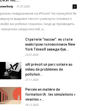
xwelhelp
-
31.07.2025
0
ратили повідомлення на iPhone? Не панікуйте! Як
вернути видалені тексти і уникнути головного
люВсі ми робимо помилки. Іноді це призводить
 незначних незручностей, а...
Стратегія “пасом”: як стати
майстром головоломок New
York TimesЯ завжди був...
23.07.2025
xAI prévoit un parc solaire au
milieu de problèmes de
pollution...
27.11.2025
Percée en matière de
formation IA : les simulations «
vivantes »...
18.12.2025