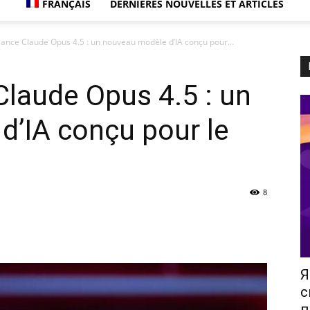
FRANÇAIS
DERNIÈRES NOUVELLES ET ARTICLES
lance Claude Opus 4.5 : un nouveau modèle d’IA conçu pour...
Claude Opus 4.5 : un
d’IA conçu pour le
8
Я
с
п