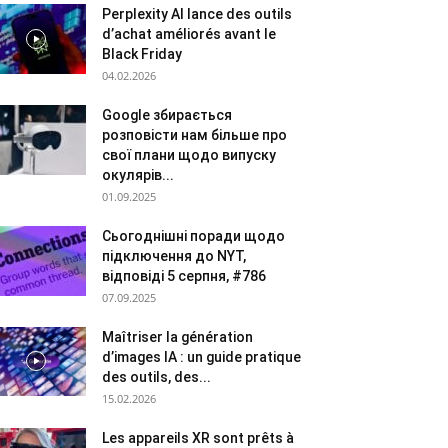
Perplexity AI lance des outils
d’achat améliorés avant le
Black Friday
04.02.2026
Google збирається
розповісти нам більше про
свої плани щодо випуску
окулярів...
01.09.2025
Сьогоднішні поради щодо
підключення до NYT,
відповіді 5 серпня, #786
07.09.2025
Maîtriser la génération
d’images IA : un guide pratique
des outils, des...
15.02.2026
Les appareils XR sont prêts à