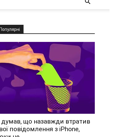
Популярні
 думав, що назавжди втратив
вої повідомлення з iPhone,
оки не...