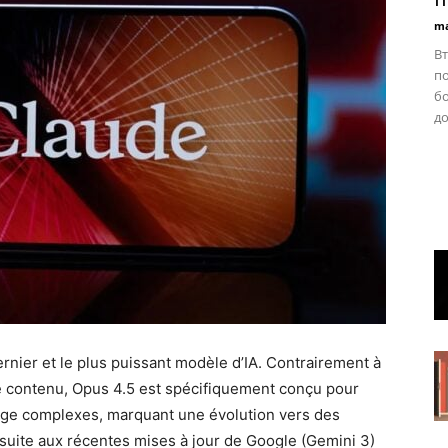
ma
Вт
по
бо
до
rnier et le plus puissant modèle d’IA. Contrairement à
de contenu, Opus 4.5 est spécifiquement conçu pour
age complexes, marquant une évolution vers des
it suite aux récentes mises à jour de Google (Gemini 3)