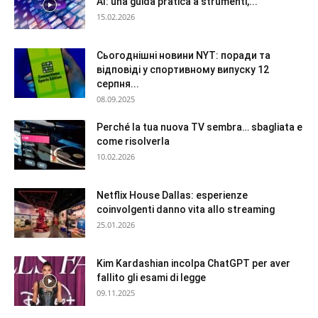
AI: una guida pratica a strumenti,...
15.02.2026
Сьогоднішні новини NYT: поради та
відповіді у спортивному випуску 12
серпня...
08.09.2025
Perché la tua nuova TV sembra… sbagliata e
come risolverla
10.02.2026
Netflix House Dallas: esperienze
coinvolgenti danno vita allo streaming
25.01.2026
Kim Kardashian incolpa ChatGPT per aver
fallito gli esami di legge
09.11.2025