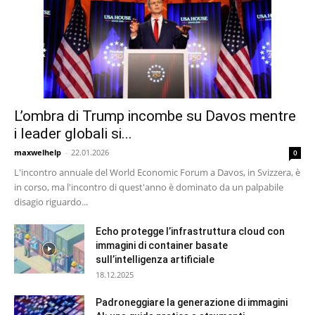
L’ombra di Trump incombe su Davos mentre
i leader globali si...
maxwelhelp
-
22.01.2026
0
L'incontro annuale del World Economic Forum a Davos, in Svizzera, è
in corso, ma l'incontro di quest'anno è dominato da un palpabile
disagio riguardo...
Echo protegge l’infrastruttura cloud con
immagini di container basate
sull’intelligenza artificiale
18.12.2025
Padroneggiare la generazione di immagini