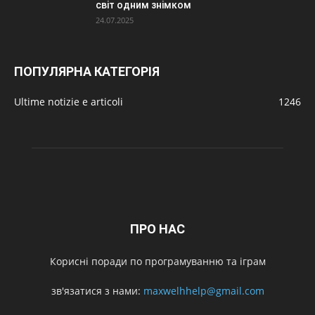
світ одним знімком
24.07.2025
ПОПУЛЯРНА КАТЕГОРІЯ
Ultime notizie e articoli
1246
ПРО НАС
Корисні поради по програмуванню та іграм
зв'язатися з нами:
maxwelhhelp@gmail.com