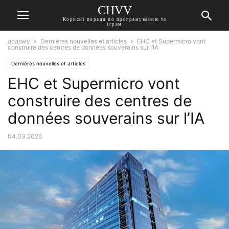
CHVV
Корисні поради по програмуванню та
іграм
додому
Dernières nouvelles et articles
EHC et Supermicro vont
construire des centres de données souverains sur l’IA
Dernières nouvelles et articles
EHC et Supermicro vont
construire des centres de
données souverains sur l’IA
04.03.2026