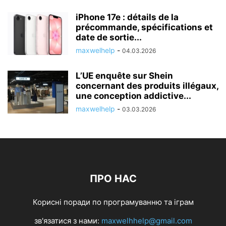
iPhone 17e : détails de la
précommande, spécifications et
date de sortie...
maxwelhelp
-
04.03.2026
L’UE enquête sur Shein
concernant des produits illégaux,
une conception addictive...
maxwelhelp
-
03.03.2026
ПРО НАС
Корисні поради по програмуванню та іграм
зв'язатися з нами:
maxwelhhelp@gmail.com