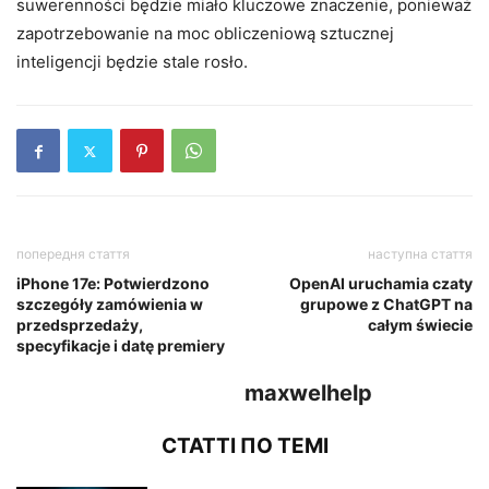
suwerenności będzie miało kluczowe znaczenie, ponieważ
zapotrzebowanie na moc obliczeniową sztucznej
inteligencji będzie stale rosło.
попередня стаття
наступна стаття
iPhone 17e: Potwierdzono
OpenAI uruchamia czaty
szczegóły zamówienia w
grupowe z ChatGPT na
przedsprzedaży,
całym świecie
specyfikacje i datę premiery
maxwelhelp
СТАТТІ ПО ТЕМІ