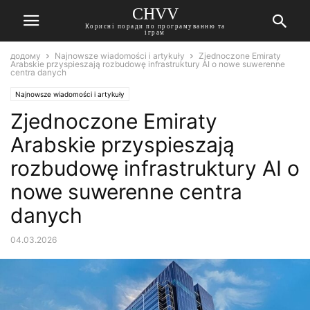
CHVV
Корисні поради по програмуванню та
іграм
додому
Najnowsze wiadomości i artykuły
Zjednoczone Emiraty
Arabskie przyspieszają rozbudowę infrastruktury AI o nowe suwerenne
centra danych
Najnowsze wiadomości i artykuły
Zjednoczone Emiraty
Arabskie przyspieszają
rozbudowę infrastruktury AI o
nowe suwerenne centra
danych
04.03.2026