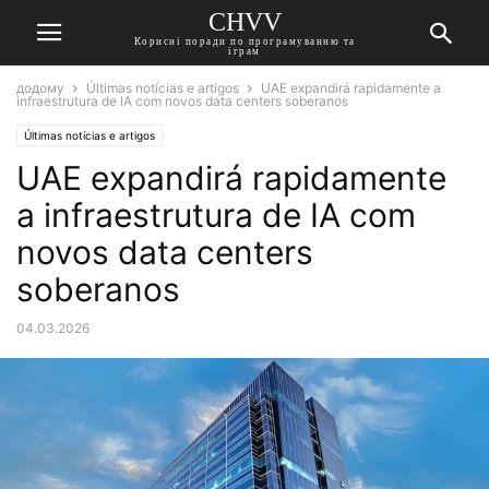
CHVV
Корисні поради по програмуванню та
іграм
додому
Últimas notícias e artigos
UAE expandirá rapidamente a
infraestrutura de IA com novos data centers soberanos
Últimas notícias e artigos
UAE expandirá rapidamente
a infraestrutura de IA com
novos data centers
soberanos
04.03.2026