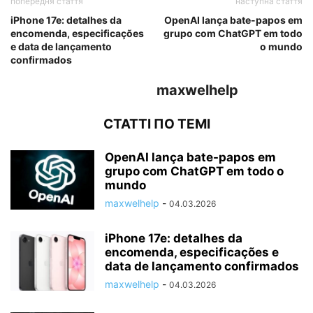
попередня стаття
наступна стаття
iPhone 17e: detalhes da
OpenAI lança bate-papos em
encomenda, especificações
grupo com ChatGPT em todo
e data de lançamento
o mundo
confirmados
maxwelhelp
СТАТТІ ПО ТЕМІ
OpenAI lança bate-papos em
grupo com ChatGPT em todo o
mundo
maxwelhelp
-
04.03.2026
iPhone 17e: detalhes da
encomenda, especificações e
data de lançamento confirmados
maxwelhelp
-
04.03.2026