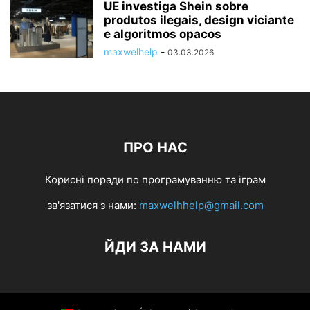
UE investiga Shein sobre
produtos ilegais, design viciante
e algoritmos opacos
maxwelhelp
-
03.03.2026
ПРО НАС
Корисні поради по програмуванню та іграм
зв'язатися з нами:
maxwelhhelp@gmail.com
ЙДИ ЗА НАМИ