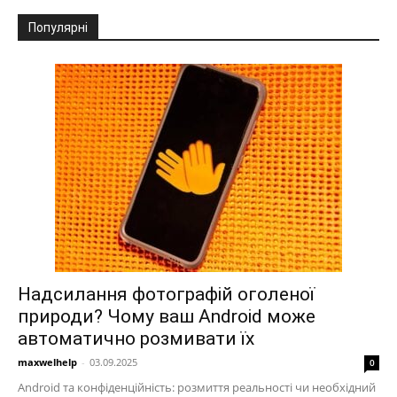
Популярні
Надсилання фотографій оголеної
природи? Чому ваш Android може
автоматично розмивати їх
maxwelhelp
-
03.09.2025
0
Android та конфіденційність: розмиття реальності чи необхідний