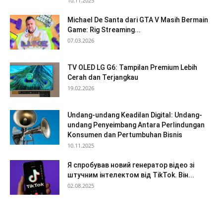
10.11.2025
Michael De Santa dari GTA V Masih Bermain
Game: Rig Streaming...
07.03.2026
TV OLED LG G6: Tampilan Premium Lebih
Cerah dan Terjangkau
19.02.2026
Undang-undang Keadilan Digital: Undang-
undang Penyeimbang Antara Perlindungan
Konsumen dan Pertumbuhan Bisnis
10.11.2025
Я спробував новий генератор відео зі
штучним інтелектом від TikTok. Він...
02.08.2025