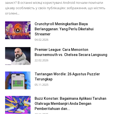
захист? В останні місяці користувачі Android почали помічати
цікаву особливість у своїх публікаціях: зображення, що містять
оголені...
Crunchyroll Meningkatkan Biaya
Berlangganan: Yang Perlu Diketahui
Streamer
04.02.2026
Premier League: Cara Menonton
Bournemouth vs. Chelsea Secara Langsung
22.02.2026
Tantangan Wordle: 26 Agustus Puzzler
Terungkap
05.11.2025
Buzz Konstan: Bagaimana Aplikasi Taruhan
Olahraga Membanjiri Anda Dengan
Pemberitahuan dan...