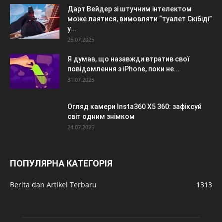
Дарт Вейдер зі штучним інтелектом
може лаятися, вимовляти “туалет Скібіді”
у...
26.07.2025
Я думав, що назавжди втратив свої
повідомлення з iPhone, поки не...
31.07.2025
Огляд камери Insta360 X5 360: зафіксуй
світ одним знімком
24.07.2025
ПОПУЛЯРНА КАТЕГОРІЯ
Berita dan Artikel Terbaru
1313