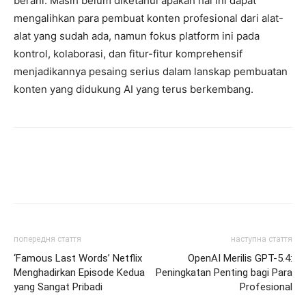
berani. Masih belum diketahui apakah hal ini dapat
mengalihkan para pembuat konten profesional dari alat-
alat yang sudah ada, namun fokus platform ini pada
kontrol, kolaborasi, dan fitur-fitur komprehensif
menjadikannya pesaing serius dalam lanskap pembuatan
konten yang didukung AI yang terus berkembang.
попередня стаття
наступна стаття
‘Famous Last Words’ Netflix
OpenAI Merilis GPT-5.4:
Menghadirkan Episode Kedua
Peningkatan Penting bagi Para
yang Sangat Pribadi
Profesional