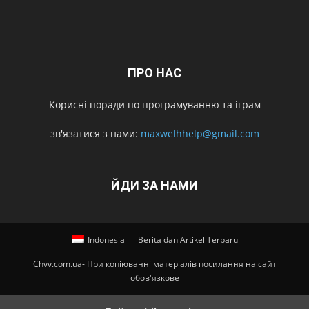
ПРО НАС
Корисні поради по програмуванню та іграм
зв'язатися з нами:
maxwelhhelp@gmail.com
ЙДИ ЗА НАМИ
Indonesia
Berita dan Artikel Terbaru
Chvv.com.ua- При копіюванні матеріалів посилання на сайт
обов'язкове