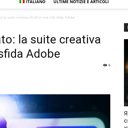
ITALIANO
ULTIME NOTIZIE E ARTICOLI
o: la suite creativa AI all-in-one che sfida Adobe
to: la suite creativa
 sfida Adobe
6
Я
с
к