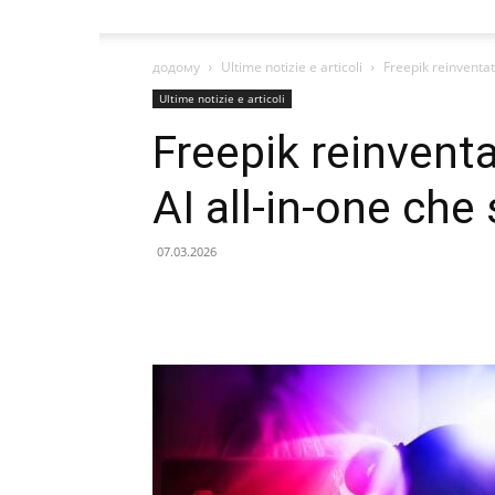
додому
Ultime notizie e articoli
Freepik reinventat
Ultime notizie e articoli
Freepik reinventa
AI all-in-one che
07.03.2026