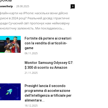
xwelhelp
-
28.08.2025
0
лайн-карти на iPhone: наскільки вони дійсно
рисні в 2024 році? Реальний досвід і практичні
ради Сучасний світ пропонує нам неймовірну
хнологічну залежність. Ми покладаємось...
Fortnite dà potere ai creatori
con la vendita di articoli in-
game
06.11.2025
Monitor Samsung Odyssey G7:
$ 300 di sconto su Amazon
21.11.2025
Presight lancia il secondo
programma di accelerazione
dell’intelligenza artificiale per
alimentare...
18.12.2025