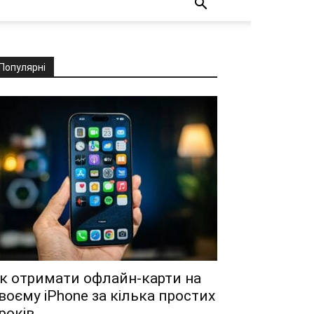
Популярні
к отримати офлайн-карти на
воєму iPhone за кілька простих
років