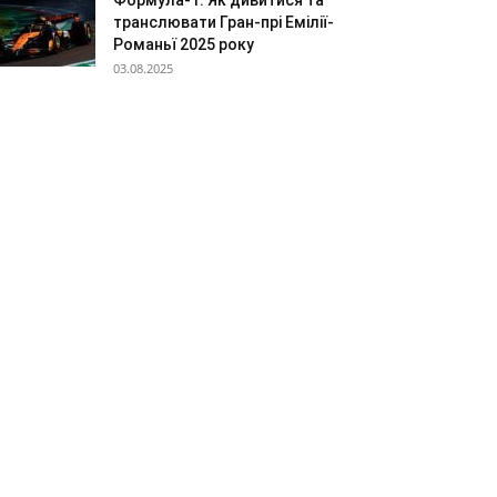
Формула-1: Як дивитися та
транслювати Гран-прі Емілії-
Романьї 2025 року
03.08.2025