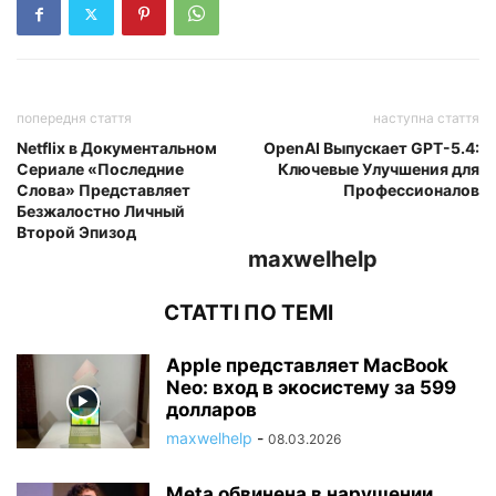
попередня стаття
наступна стаття
Netflix в Документальном
OpenAI Выпускает GPT-5.4:
Сериале «Последние
Ключевые Улучшения для
Слова» Представляет
Профессионалов
Безжалостно Личный
Второй Эпизод
maxwelhelp
СТАТТІ ПО ТЕМІ
Apple представляет MacBook
Neo: вход в экосистему за 599
долларов
maxwelhelp
-
08.03.2026
Meta обвинена в нарушении