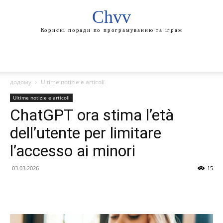
Chvv
Корисні поради по програмуванню та іграм
додому
Ultime notizie e articoli
Ultime notizie e articoli
ChatGPT ora stima l’età
dell’utente per limitare
l’accesso ai minori
03.03.2026
15