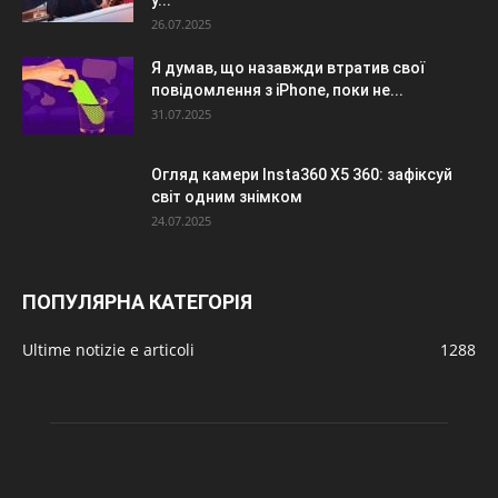
26.07.2025
Я думав, що назавжди втратив свої
повідомлення з iPhone, поки не...
31.07.2025
Огляд камери Insta360 X5 360: зафіксуй
світ одним знімком
24.07.2025
ПОПУЛЯРНА КАТЕГОРІЯ
Ultime notizie e articoli
1288