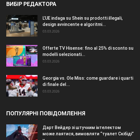
ВИБІР РЕДАКТОРА
L’UE indaga su Shein su prodotti illegali,
design avvincente e algoritmi...
03.03.2026
Offerte TV Hisense: fino al 25% di sconto su
modelli selezionati...
03.03.2026
Georgia vs. Ole Miss: come guardare i quarti
di finale del...
03.03.2026
ПОПУЛЯРНІ ПОВІДОМЛЕННЯ
Дарт Вейдер зі штучним інтелектом
може лаятися, вимовляти “туалет Скібіді”
у...