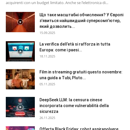
acquirenti con un budget limitato. Anche se l’elettronica di...
Що таке масштабні обчислення? У Європі
з’явиться найшвидший суперкомп’ютер,
який дозволить...
15.09.2025
La verifica dell’età si rafforza in tutta
Europa: come i paesi...
18.11.2025
Film in streaming gratuiti questo novembre:
una guida a Tubi, Pluto...
05.11.2025
DeepSeek LLM: la censura cinese
incorporata come vulnerabilità della
sicurezza
26.11.2025
Offerta Black Friday: robot aspirapolvere