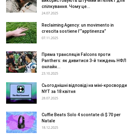
використовують штучний інтелект для
спілкування. Чому це...
24.07.2025
Reclaiming Agency: un movimento in
crescita sostiene l’“apptinenza”
07.11.2025
Пряма трансляція Falcons проти
Panthers: як дивитися 3-й тиждень НФЛ
онлайн...
23.10.2025
Сьогоднішні відповіді на міні-кросворди
NYT за 18 квітня
28.07.2025
Cuffie Beats Solo 4 scontate di $ 70 per
Natale
18.12.2025