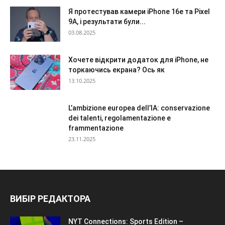
Я протестував камери iPhone 16e та Pixel
9A, і результати були...
03.08.2025
Хочете відкрити додаток для iPhone, не
торкаючись екрана? Ось як
13.10.2025
L’ambizione europea dell’IA: conservazione
dei talenti, regolamentazione e
frammentazione
23.11.2025
ВИБІР РЕДАКТОРА
NYT Connections: Sports Edition –