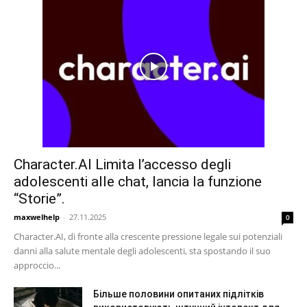
Character.AI Limita l’accesso degli
adolescenti alle chat, lancia la funzione
“Storie”.
maxwelhelp
-
27.11.2025
0
Character.AI, di fronte alla crescente pressione legale sui potenziali
danni alla salute mentale degli adolescenti, sta spostando il suo
approccio...
Більше половини опитаних підлітків