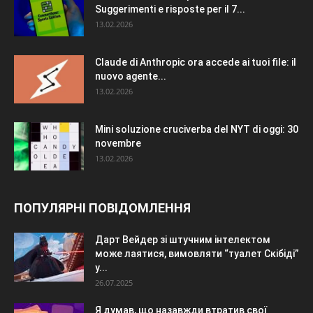
Suggerimenti e risposte per il 7...
13.02.2026
Claude di Anthropic ora accede ai tuoi file: il
nuovo agente...
13.02.2026
Mini soluzione cruciverba del NYT di oggi: 30
novembre
13.02.2026
ПОПУЛЯРНІ ПОВІДОМЛЕННЯ
Дарт Вейдер зі штучним інтелектом
може лаятися, вимовляти “туалет Скібіді”
у...
26.07.2025
Я думав, що назавжди втратив свої