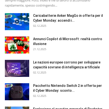
sempre maggiore. Foto, video e file di lavoro si accumulano
rapidamente, spesso costringendo...
Caricabatterie Anker MagGo in offerta per il
Cyber Monday: accendi i...
02.12.2025
Annunci Copilot di Microsoft: realtà contro
illusione
21.12.2025
Le nazioni europee corrono per sviluppare
capacità sovrane di intelligenza artificiale
02.12.2025
Pacchetto Nintendo Switch 2 in offerta per
il Cyber Monday: sconto...
02.12.2025
Esplosione al quartier generale di Rockstar