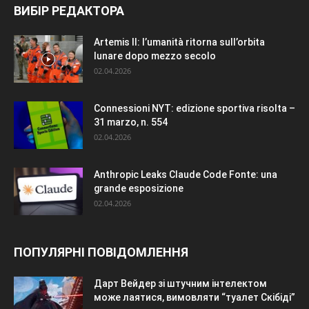
ВИБІР РЕДАКТОРА
Artemis II: l’umanità ritorna sull’orbita
lunare dopo mezzo secolo
02.04.2026
Connessioni NYT: edizione sportiva risolta –
31 marzo, n. 554
02.04.2026
Anthropic Leaks Claude Code Fonte: una
grande esposizione
02.04.2026
ПОПУЛЯРНІ ПОВІДОМЛЕННЯ
Дарт Вейдер зі штучним інтелектом
може лаятися, вимовляти “туалет Скібіді”