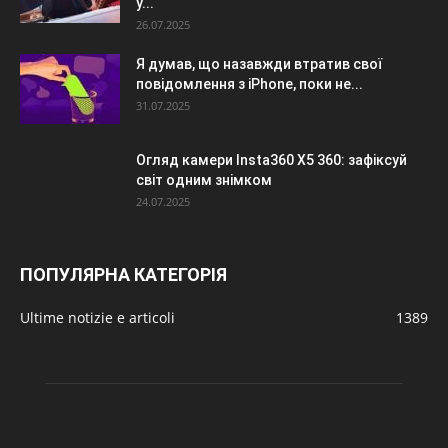
у...
26.07.2025
Я думав, що назавжди втратив свої
повідомлення з iPhone, поки не...
31.07.2025
Огляд камери Insta360 X5 360: зафіксуй
світ одним знімком
24.07.2025
ПОПУЛЯРНА КАТЕГОРІЯ
Ultime notizie e articoli
1389