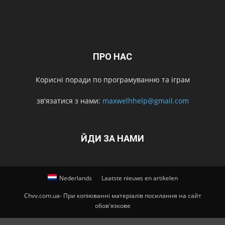
ПРО НАС
Корисні поради по програмуванню та іграм
зв'язатися з нами:
maxwelhhelp@gmail.com
ЙДИ ЗА НАМИ
Nederlands
Laatste nieuws en artikelen
Chvv.com.ua- При копіюванні матеріалів посилання на сайт
обов'язкове