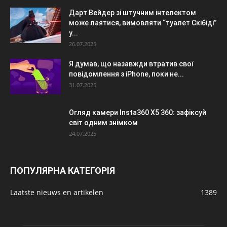
Дарт Вейдер зі штучним інтелектом
може лаятися, вимовляти “туалет Скібіді”
у...
26.07.2025
Я думав, що назавжди втратив свої
повідомлення з iPhone, поки не...
31.07.2025
Огляд камери Insta360 X5 360: зафіксуй
світ одним знімком
24.07.2025
ПОПУЛЯРНА КАТЕГОРІЯ
Laatste nieuws en artikelen
1389