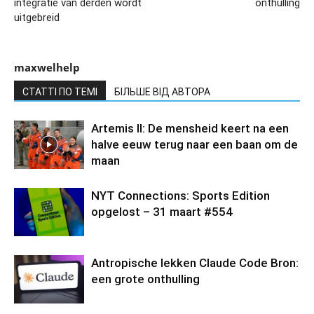
integratie van derden wordt
onthulling
uitgebreid
maxwelhelp
СТАТТІ ПО ТЕМІ
БІЛЬШЕ ВІД АВТОРА
Artemis II: De mensheid keert na een
halve eeuw terug naar een baan om de
maan
NYT Connections: Sports Edition
opgelost – 31 maart #554
Antropische lekken Claude Code Bron:
een grote onthulling