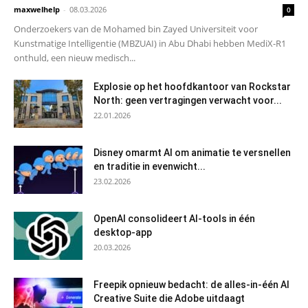
maxwelhelp
-
08.03.2026
0
Onderzoekers van de Mohamed bin Zayed Universiteit voor
Kunstmatige Intelligentie (MBZUAI) in Abu Dhabi hebben MediX-R1
onthuld, een nieuw medisch...
Explosie op het hoofdkantoor van Rockstar
North: geen vertragingen verwacht voor...
22.01.2026
Disney omarmt AI om animatie te versnellen
en traditie in evenwicht...
23.02.2026
OpenAI consolideert AI-tools in één
desktop-app
20.03.2026
Freepik opnieuw bedacht: de alles-in-één AI
Creative Suite die Adobe uitdaagt