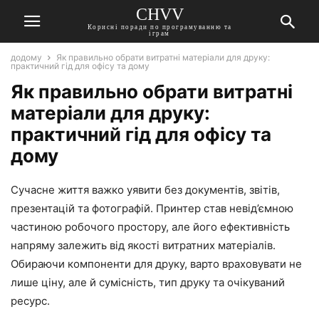
CHVV
Корисні поради по програмуванню та
іграм
додому
Як правильно обрати витратні матеріали для друку:
практичний гід для офісу та дому
Як правильно обрати витратні
матеріали для друку:
практичний гід для офісу та
дому
Сучасне життя важко уявити без документів, звітів,
презентацій та фотографій. Принтер став невід’ємною
частиною робочого простору, але його ефективність
напряму залежить від якості витратних матеріалів.
Обираючи компоненти для друку, варто враховувати не
лише ціну, але й сумісність, тип друку та очікуваний
ресурс.