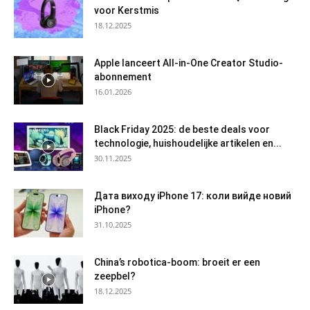
voor Kerstmis
18.12.2025
Apple lanceert All-in-One Creator Studio-
abonnement
16.01.2026
Black Friday 2025: de beste deals voor
technologie, huishoudelijke artikelen en...
30.11.2025
Дата виходу iPhone 17: коли вийде новий
iPhone?
31.10.2025
China’s robotica-boom: broeit er een
zeepbel?
18.12.2025