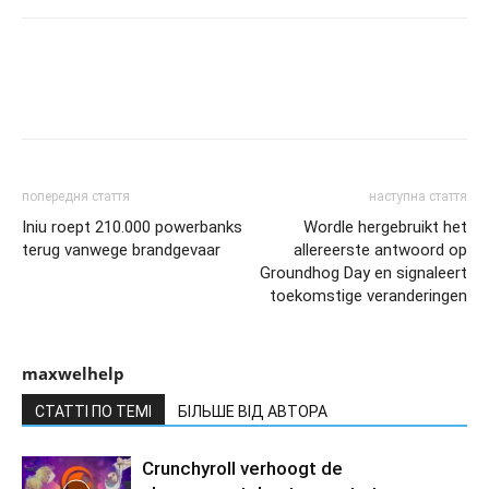
попередня стаття
наступна стаття
Iniu roept 210.000 powerbanks
Wordle hergebruikt het
terug vanwege brandgevaar
allereerste antwoord op
Groundhog Day en signaleert
toekomstige veranderingen
maxwelhelp
СТАТТІ ПО ТЕМІ
БІЛЬШЕ ВІД АВТОРА
Crunchyroll verhoogt de