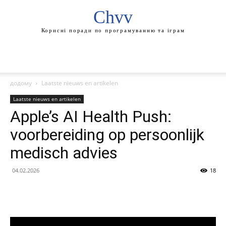
Chvv
Корисні поради по програмуванню та іграм
додому
Laatste nieuws en artikelen
Laatste nieuws en artikelen
Apple’s AI Health Push:
voorbereiding op persoonlijk
medisch advies
04.02.2026
18