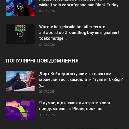
winkeltools voorafgaand aan Black Friday
04.02.2026
Wordle hergebruikt het allereerste
antwoord op Groundhog Day en signaleert
toekomstige...
04.02.2026
ПОПУЛЯРНІ ПОВІДОМЛЕННЯ
Дарт Вейдер зі штучним інтелектом
може лаятися, вимовляти “туалет Скібіді”
у...
26.07.2025
Я думав, що назавжди втратив свої
повідомлення з iPhone, поки не...
31.07.2025