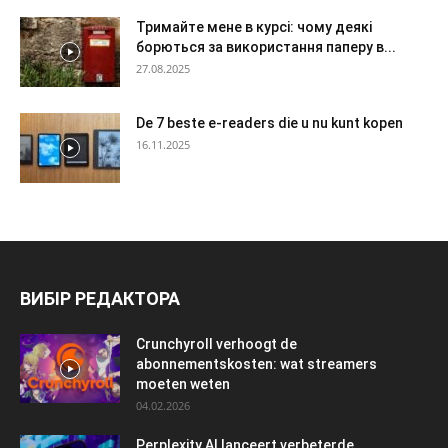
Тримайте мене в курсі: чому деякі
борються за використання паперу в...
27.08.2025
De 7 beste e-readers die u nu kunt kopen
16.11.2025
ВИБІР РЕДАКТОРА
Crunchyroll verhoogt de
abonnementskosten: wat streamers
moeten weten
04.02.2026
Perplexity AI lanceert verbeterde