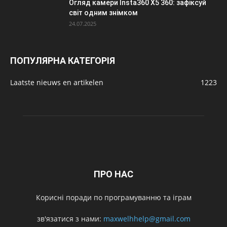
Огляд камери Insta360 X5 360: зафіксуй
світ одним знімком
24.07.2025
ПОПУЛЯРНА КАТЕГОРІЯ
Laatste nieuws en artikelen
1223
ПРО НАС
Корисні поради по програмуванню та іграм
зв'язатися з нами:
maxwelhhelp@gmail.com