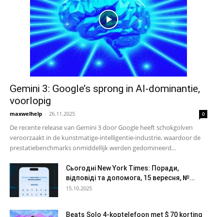
Gemini 3: Google’s sprong in AI-dominantie,
voorlopig
maxwelhelp
-
26.11.2025
0
De recente release van Gemini 3 door Google heeft schokgolven
veroorzaakt in de kunstmatige-intelligentie-industrie, waardoor de
prestatiebenchmarks onmiddellijk werden gedomineerd...
Сьогодні New York Times: Поради,
відповіді та допомога, 15 вересня, №...
15.10.2025
Beats Solo 4-koptelefoon met $ 70 korting