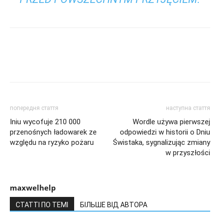
попередня стаття
наступна стаття
Iniu wycofuje 210 000
Wordle używa pierwszej
przenośnych ładowarek ze
odpowiedzi w historii o Dniu
względu na ryzyko pożaru
Świstaka, sygnalizując zmiany
w przyszłości
maxwelhelp
СТАТТІ ПО ТЕМІ
БІЛЬШЕ ВІД АВТОРА