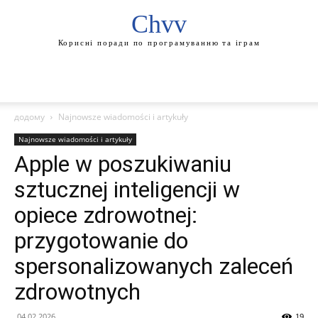
Chvv
Корисні поради по програмуванню та іграм
додому
Najnowsze wiadomości i artykuły
Najnowsze wiadomości i artykuły
Apple w poszukiwaniu
sztucznej inteligencji w
opiece zdrowotnej:
przygotowanie do
spersonalizowanych zaleceń
zdrowotnych
04.02.2026
19