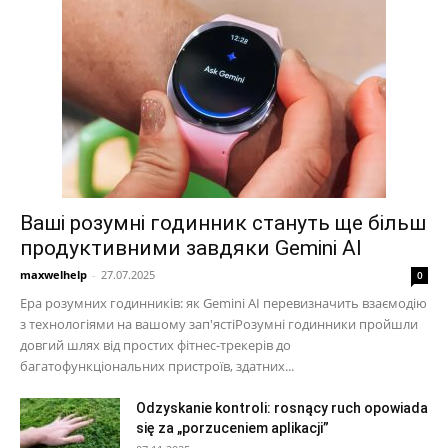
Ваші розумні годинник стануть ще більш
продуктивними завдяки Gemini AI
maxwelhelp
-
27.07.2025
0
Ера розумних годинників: як Gemini AI перевизначить взаємодію
з технологіями на вашому зап'ястіРозумні годинники пройшли
довгий шлях від простих фітнес-трекерів до
багатофункціональних пристроїв, здатних...
Odzyskanie kontroli: rosnący ruch opowiada
się za „porzuceniem aplikacji”