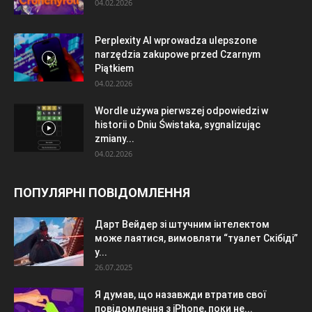
04.02.2026
Perplexity AI wprowadza ulepszone
narzędzia zakupowe przed Czarnym
Piątkiem
04.02.2026
Wordle używa pierwszej odpowiedzi w
historii o Dniu Świstaka, sygnalizując
zmiany...
04.02.2026
ПОПУЛЯРНІ ПОВІДОМЛЕННЯ
Дарт Вейдер зі штучним інтелектом
може лаятися, вимовляти “туалет Скібіді”
у...
26.07.2025
Я думав, що назавжди втратив свої
повідомлення з iPhone, поки не...