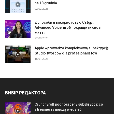
na 13 grudnia
02.02.2026
2 способи я використовую Catgpt
Advanced Voice, щоб покращити своє
життя
22.09.2025
Apple wprowadza kompleksową subskrypcję
Studio twórców dla profesjonalistów
16.01.2026
ВИБІР РЕДАКТОРА
Crunchyroll podnosi ceny subskrypcji: co
streamerzy muszą wiedzieć