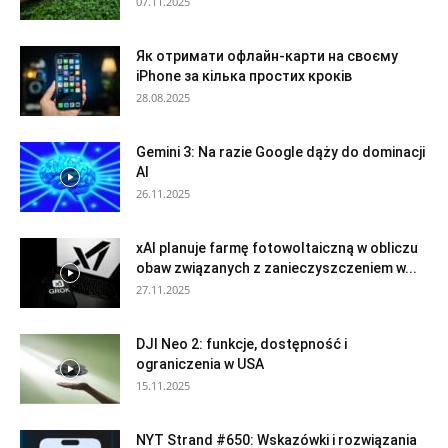
07.11.2025
Як отримати офлайн-карти на своєму
iPhone за кілька простих кроків
28.08.2025
Gemini 3: Na razie Google dąży do dominacji
AI
26.11.2025
xAI planuje farmę fotowoltaiczną w obliczu
obaw związanych z zanieczyszczeniem w...
27.11.2025
DJI Neo 2: funkcje, dostępność i
ograniczenia w USA
15.11.2025
NYT Strand #650: Wskazówki i rozwiązania