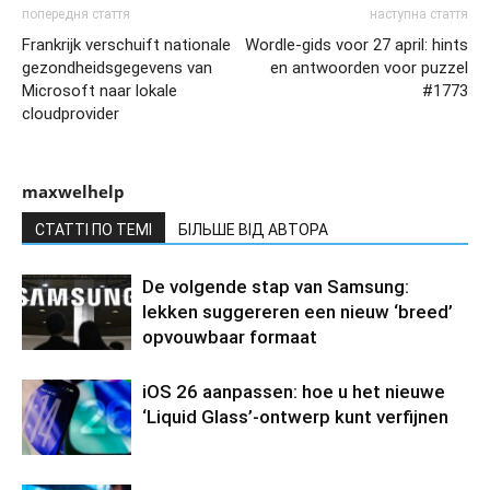
попередня стаття
наступна стаття
Frankrijk verschuift nationale
Wordle-gids voor 27 april: hints
gezondheidsgegevens van
en antwoorden voor puzzel
Microsoft naar lokale
#1773
cloudprovider
maxwelhelp
СТАТТІ ПО ТЕМІ
БІЛЬШЕ ВІД АВТОРА
De volgende stap van Samsung:
lekken suggereren een nieuw ‘breed’
opvouwbaar formaat
iOS 26 aanpassen: hoe u het nieuwe
‘Liquid Glass’-ontwerp kunt verfijnen