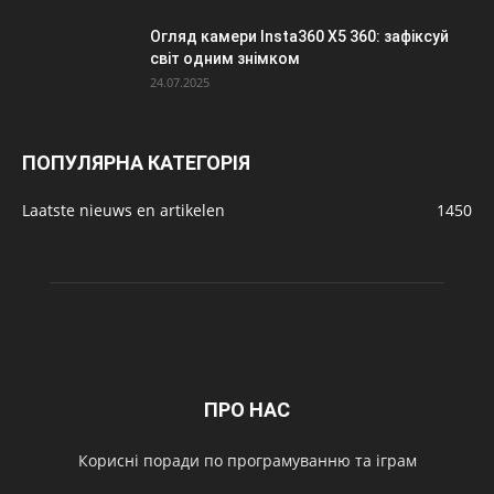
Огляд камери Insta360 X5 360: зафіксуй
світ одним знімком
24.07.2025
ПОПУЛЯРНА КАТЕГОРІЯ
Laatste nieuws en artikelen
1450
ПРО НАС
Корисні поради по програмуванню та іграм