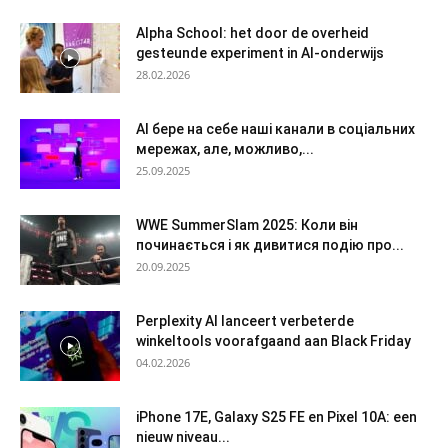
Alpha School: het door de overheid
gesteunde experiment in AI-onderwijs
28.02.2026
AI бере на себе наші канали в соціальних
мережах, але, можливо,...
25.09.2025
WWE SummerSlam 2025: Коли він
починається і як дивитися подію про...
20.09.2025
Perplexity AI lanceert verbeterde
winkeltools voorafgaand aan Black Friday
04.02.2026
iPhone 17E, Galaxy S25 FE en Pixel 10A: een
nieuw niveau...