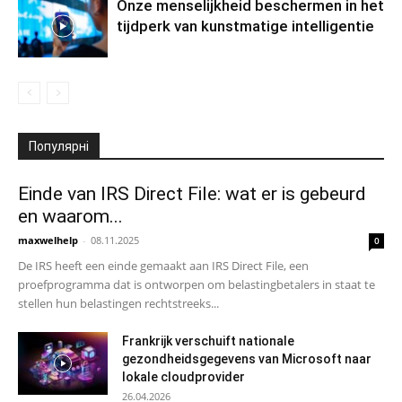
Onze menselijkheid beschermen in het
tijdperk van kunstmatige intelligentie
Популярні
Einde van IRS Direct File: wat er is gebeurd
en waarom...
maxwelhelp
-
08.11.2025
0
De IRS heeft een einde gemaakt aan IRS Direct File, een
proefprogramma dat is ontworpen om belastingbetalers in staat te
stellen hun belastingen rechtstreeks...
Frankrijk verschuift nationale
gezondheidsgegevens van Microsoft naar
lokale cloudprovider
26.04.2026