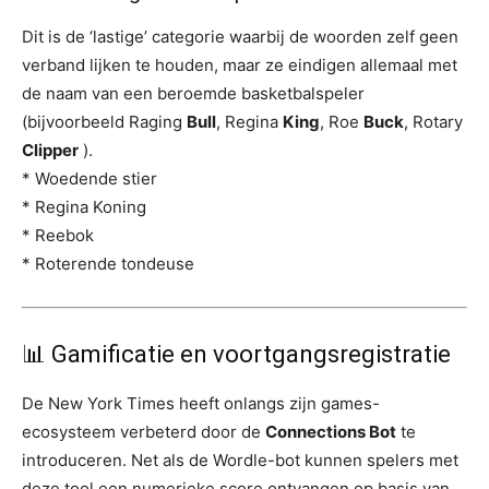
Dit is de ‘lastige’ categorie waarbij de woorden zelf geen
verband lijken te houden, maar ze eindigen allemaal met
de naam van een beroemde basketbalspeler
(bijvoorbeeld Raging
Bull
, Regina
King
, Roe
Buck
, Rotary
Clipper
).
* Woedende stier
* Regina Koning
* Reebok
* Roterende tondeuse
📊 Gamificatie en voortgangsregistratie
De New York Times heeft onlangs zijn games-
ecosysteem verbeterd door de
Connections Bot
te
introduceren. Net als de Wordle-bot kunnen spelers met
deze tool een numerieke score ontvangen op basis van