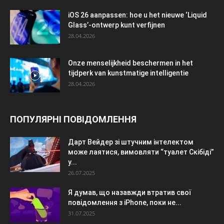
iOS 26 aanpassen: hoe u het nieuwe ‘Liquid
Glass’-ontwerp kunt verfijnen
28.04.2026
Onze menselijkheid beschermen in het
tijdperk van kunstmatige intelligentie
28.04.2026
ПОПУЛЯРНІ ПОВІДОМЛЕННЯ
Дарт Вейдер зі штучним інтелектом
може лаятися, вимовляти “туалет Скібіді”
у...
26.07.2025
Я думав, що назавжди втратив свої
повідомлення з iPhone, поки не...
31.07.2025