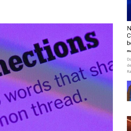
N
C
b
ma
Da
de
Ra