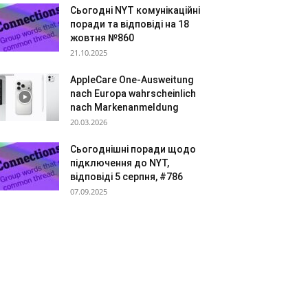
Сьогодні NYT комунікаційні
поради та відповіді на 18
жовтня №860
21.10.2025
AppleCare One-Ausweitung
nach Europa wahrscheinlich
nach Markenanmeldung
20.03.2026
Сьогоднішні поради щодо
підключення до NYT,
відповіді 5 серпня, #786
07.09.2025