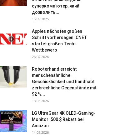
суперкомп’ютер, який
дозволить...
15.09.2025
Apples nächsten großen
Schritt vorhersagen: CNET
startet großen Tech-
Wettbewerb
26.04.2026
Roboterhand erreicht
menschenähnliche
Geschicklichkeit und handhabt
zerbrechliche Gegenstände mit
92 %...
13.03.2026
LG UltraGear 4K OLED-Gaming-
Monitor: 500 $ Rabatt bei
Amazon
14.03.2026