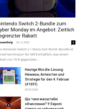
intendo Switch 2-Bundle zum
yber Monday im Angebot: Zeitlich
egrenzter Rabatt
xwelhelp
-
02.12.2025
0
s Nintendo Switch 2 + Mario Kart World -Bundle ist
rzeit bei Amazon für 449 $ erhältlich, was einem
batt von 10 % gegenüber...
Heutige Wordle-Lösung:
Hinweise, Antworten und
Strategie für den 4. Februar
(#1691)
09.03.2026
Що таке масштабні
обчислення? У Європі
з’явиться найшвидший