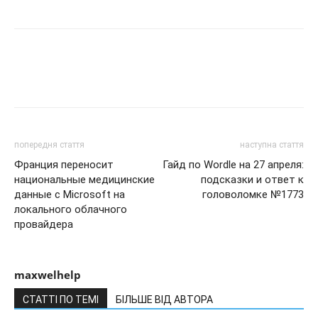
попередня стаття
наступна стаття
Франция переносит
Гайд по Wordle на 27 апреля:
национальные медицинские
подсказки и ответ к
данные с Microsoft на
головоломке №1773
локального облачного
провайдера
maxwelhelp
СТАТТІ ПО ТЕМІ
БІЛЬШЕ ВІД АВТОРА