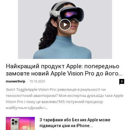
Найкращий продукт Apple: попередньо
замовте новий Apple Vision Pro до його...
maxwelhelp
-
19.10.2025
0
Зміст ToggleApple Vision Pro: революція в реальності чи
технологічний авантюризм? Моя експертна думкаЩо таке Apple
Vision Pro і чому це важливо?M5: потужний процесор
майбутньогоДизайн і...
З тарифами або Без них Apple може
підвищити ціни на iPhone...