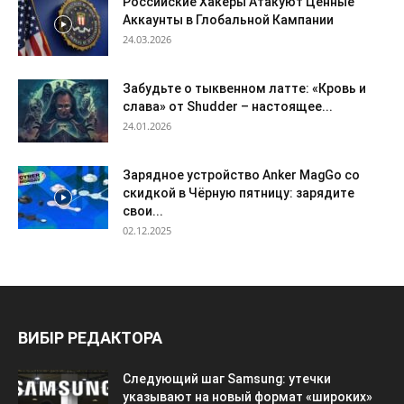
Российские Хакеры Атакуют Ценные
Аккаунты в Глобальной Кампании
24.03.2026
Забудьте о тыквенном латте: «Кровь и
слава» от Shudder – настоящее...
24.01.2026
Зарядное устройство Anker MagGo со
скидкой в Чёрную пятницу: зарядите
свои...
02.12.2025
ВИБІР РЕДАКТОРА
Следующий шаг Samsung: утечки
указывают на новый формат «широких»