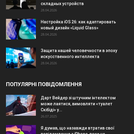
складных устройств
28.04.2026
Настройка iOS 26: как адаптировать
новый дизайн «Liquid Glass»
28.04.2026
Защита нашей человечности в эпоху
искусственного интеллекта
28.04.2026
ПОПУЛЯРНІ ПОВІДОМЛЕННЯ
Дарт Вейдер зі штучним інтелектом
може лаятися, вимовляти «туалет
Скібіді» у...
26.07.2025
Я думав, що назавжди втратив свої
повідомлення з iPhone, поки не...