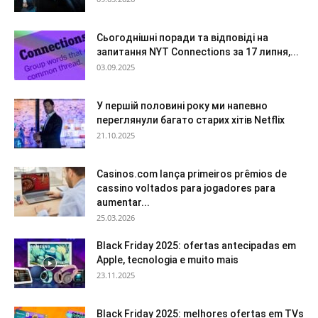
Сьогоднішні поради та відповіді на
запитання NYT Connections за 17 липня,...
03.09.2025
У першій половині року ми напевно
переглянули багато старих хітів Netflix
21.10.2025
Casinos.com lança primeiros prêmios de
cassino voltados para jogadores para
aumentar...
25.03.2026
Black Friday 2025: ofertas antecipadas em
Apple, tecnologia e muito mais
23.11.2025
Black Friday 2025: melhores ofertas em TVs