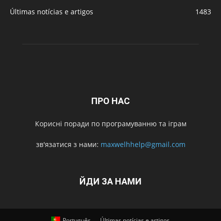
Últimas notícias e artigos
1483
ПРО НАС
Корисні поради по програмуванню та іграм
зв'язатися з нами:
maxwelhhelp@gmail.com
ЙДИ ЗА НАМИ
Português
Últimas notícias e artigos