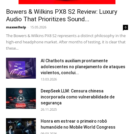
Bowers & Wilkins PX8 S2 Review: Luxury
Audio That Prioritizes Sound...
maxwelhelp
-
15.05.2026
0
The Bowers & Wilkins PX8 S2 represents a distinct philosophy in the
high-end headphone market. After months of testing, it is clear that
these...
AI Chatbots auxiliam prontamente
adolescentes no planejamento de ataques
violentos, conclui...
13.03.2026
DeepSeek LLM: Censura chinesa
incorporada como vulnerabilidade de
segurança
26.11.2025
Honra em estrear o primeiro robô
humanóide no Mobile World Congress
09.03.2026