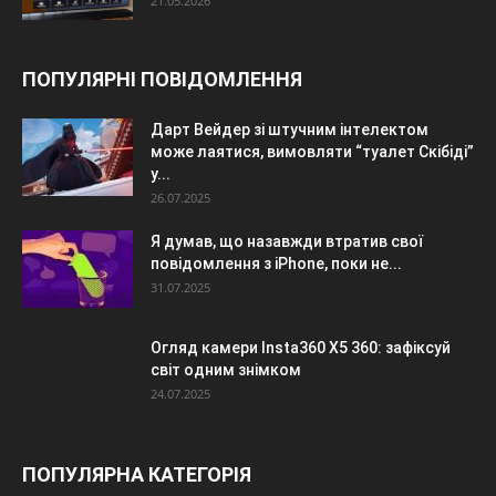
21.05.2026
ПОПУЛЯРНІ ПОВІДОМЛЕННЯ
Дарт Вейдер зі штучним інтелектом
може лаятися, вимовляти “туалет Скібіді”
у...
26.07.2025
Я думав, що назавжди втратив свої
повідомлення з iPhone, поки не...
31.07.2025
Огляд камери Insta360 X5 360: зафіксуй
світ одним знімком
24.07.2025
ПОПУЛЯРНА КАТЕГОРІЯ