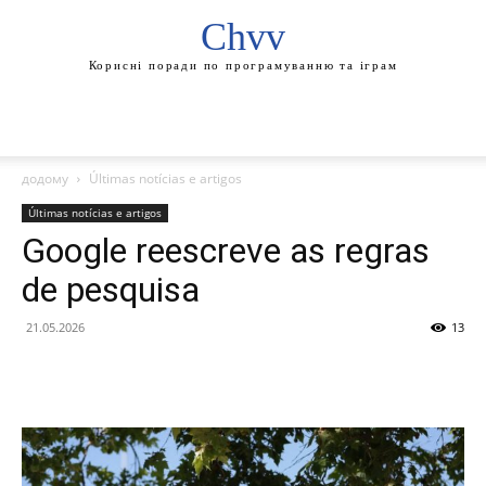
Chvv
Корисні поради по програмуванню та іграм
додому
Últimas notícias e artigos
Últimas notícias e artigos
Google reescreve as regras
de pesquisa
21.05.2026
13