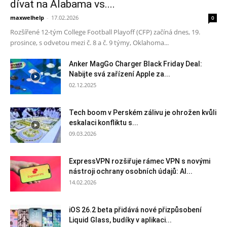
dívat na Alabama vs....
maxwelhelp
-
17.02.2026
0
Rozšířené 12-tým College Football Playoff (CFP) začíná dnes, 19.
prosince, s odvetou mezi č. 8 a č. 9 týmy, Oklahoma...
Anker MagGo Charger Black Friday Deal:
Nabijte svá zařízení Apple za...
02.12.2025
Tech boom v Perském zálivu je ohrožen kvůli
eskalaci konfliktu s...
09.03.2026
ExpressVPN rozšiřuje rámec VPN s novými
nástroji ochrany osobních údajů: AI...
14.02.2026
iOS 26.2 beta přidává nové přizpůsobení
Liquid Glass, budíky v aplikaci...