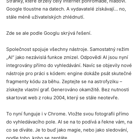
Stránky, které držely celý internet pohromadě, hladoví.
Google tloustne na datech. A vydavatelé získávají… no,
stále méně uživatelských zhlédnutí.
Zde se ale podle Googlu skrývá řešení.
Společnost spojuje všechny nástroje. Samostatný režim
„AI“ jako nezávislá funkce zmizel. Odpovědi AI jsou nyní
integrovány přímo do vyhledávání. Navíc se objevily nové
nástroje pro práci s kódem: engine dokáže psát skutečné
fragmenty kódu za běhu. Zeptejte se na astrofyziku –
získejte vlastní graf. Generováno okamžitě. Bez nutnosti
skartovat web z roku 2004, který se stále neotevře.
To nyní funguje i v Chrome. Vložte svou fotografii přímo
do vyhledávacího pole. AI se na to podívá a řekne vám, na
co se díváte. Je to buď jako magie, nebo jako sledování,
podle toho, koho se zeptáte.