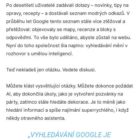
Po desetiletí uživatelé zadávali dotazy – novinky, tipy na
opravy, recepty – a dostávali seznam modrých odkazů. V
průběhu let Google tento seznam stále více ztěžoval a
přetěžoval: objevovaly se mapy, recenze a bloky s
odpověďmi. To vše bylo uděláno, abyste zůstali na webu.
Nyní do toho společnost šla naplno: vyhledávání mění v
rozhovor s umělou inteligencí.
Teď nekladeš jen otázku. Vedete diskusi.
Můžete klást vysvětlující otázky. Můžete dokonce požádat
AI, aby dokončila úkoly, jako je vytvoření pozvánky na
párty, zatímco stále hledáte dekorace. Je to méně jako
hledání informací a spíše najímání superrychlého, i když
někdy otravného asistenta.
„VYHLEDÁVÁNÍ GOOGLE JE