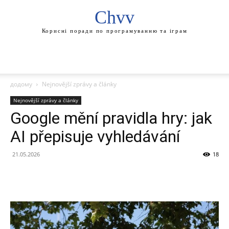
Chvv
Корисні поради по програмуванню та іграм
додому
Nejnovější zprávy a články
Nejnovější zprávy a články
Google mění pravidla hry: jak
AI přepisuje vyhledávání
21.05.2026
18