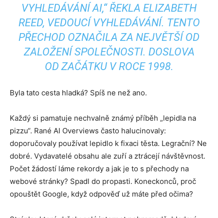
VYHLEDÁVÁNÍ AI,“ ŘEKLA ELIZABETH
REED, VEDOUCÍ VYHLEDÁVÁNÍ. TENTO
PŘECHOD OZNAČILA ZA NEJVĚTŠÍ OD
ZALOŽENÍ SPOLEČNOSTI. DOSLOVA
OD ZAČÁTKU V ROCE 1998.
Byla tato cesta hladká? Spíš ne než ano.
Každý si pamatuje nechvalně známý příběh „lepidla na
pizzu“. Rané AI Overviews často halucinovaly:
doporučovaly používat lepidlo k fixaci těsta. Legrační? Ne
dobré. Vydavatelé obsahu ale zuří a ztrácejí návštěvnost.
Počet žádostí láme rekordy a jak je to s přechody na
webové stránky? Spadl do propasti. Koneckonců, proč
opouštět Google, když odpověď už máte před očima?