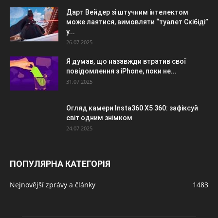
Дарт Вейдер зі штучним інтелектом
може лаятися, вимовляти “туалет Скібіді”
у...
26.07.2025
Я думав, що назавжди втратив свої
повідомлення з iPhone, поки не...
31.07.2025
Огляд камери Insta360 X5 360: зафіксуй
світ одним знімком
24.07.2025
ПОПУЛЯРНА КАТЕГОРІЯ
Nejnovější zprávy a články
1483