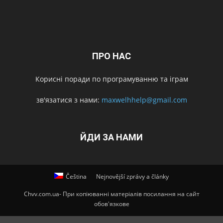
ПРО НАС
Корисні поради по програмуванню та іграм
зв'язатися з нами:
maxwelhhelp@gmail.com
ЙДИ ЗА НАМИ
Čeština
Nejnovější zprávy a články
Chvv.com.ua- При копіюванні матеріалів посилання на сайт
обов'язкове