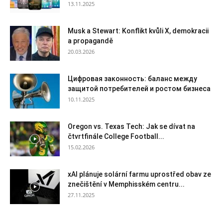
13.11.2025
Musk a Stewart: Konflikt kvůli X, demokracii
a propagandě
20.03.2026
Цифровая законность: баланс между
защитой потребителей и ростом бизнеса
10.11.2025
Oregon vs. Texas Tech: Jak se dívat na
čtvrtfinále College Football...
15.02.2026
xAI plánuje solární farmu uprostřed obav ze
znečištění v Memphisském centru...
27.11.2025