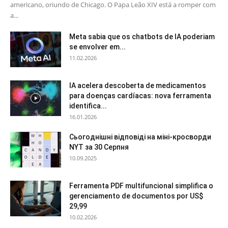
americano, oriundo de Chicago. O Papa Leão XIV está a romper com
a...
Meta sabia que os chatbots de IA poderiam
se envolver em...
11.02.2026
IA acelera descoberta de medicamentos
para doenças cardíacas: nova ferramenta
identifica...
16.01.2026
Сьогоднішні відповіді на міні-кросворди
NYT за 30 Серпня
10.09.2025
Ferramenta PDF multifuncional simplifica o
gerenciamento de documentos por US$
29,99
10.02.2026