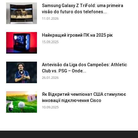
Samsung Galaxy Z TriFold: uma primeira
visão do futuro dos telefones...
11.01.2026
Найкращий ігровий ПК на 2025 рік
15.09.2025
Antevisão da Liga dos Campeões: Athletic
Club vs. PSG – Onde...
26.01.2026
Як Відкритий чемпіонат США стимулює
інновації підключення Cisco
10.09.2025