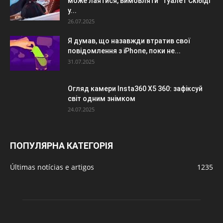
може лаятися, вимовляти “туалет Скібіді”
у...
26.07.2025
Я думав, що назавжди втратив свої
повідомлення з iPhone, поки не...
31.07.2025
Огляд камери Insta360 X5 360: зафіксуй
світ одним знімком
24.07.2025
ПОПУЛЯРНА КАТЕГОРІЯ
Últimas notícias e artigos
1235