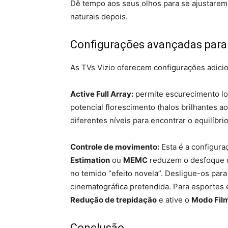
Dê tempo aos seus olhos para se ajustarem
naturais depois.
Configurações avançadas para
As TVs Vizio oferecem configurações adici
Active Full Array:
permite escurecimento loc
potencial florescimento (halos brilhantes 
diferentes níveis para encontrar o equilíbri
Controle de movimento:
Esta é a configur
Estimation
ou
MEMC
reduzem o desfoque de
no temido “efeito novela”. Desligue-os par
cinematográfica pretendida. Para esportes 
Redução de trepidação
e ative o
Modo Fil
Conclusão