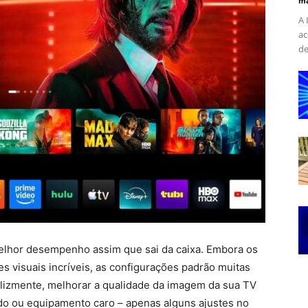
ma
A 
ac
de
elhor desempenho assim que sai da caixa. Embora os
 visuais incríveis, as configurações padrão muitas
elizmente, melhorar a qualidade da imagem da sua TV
do ou equipamento caro – apenas alguns ajustes no