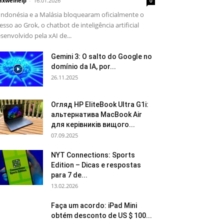
xwelhelp
-
16.01.2026
0
Indonésia e a Malásia bloquearam oficialmente o
esso ao Grok, o chatbot de inteligência artificial
senvolvido pela xAI de...
Gemini 3: O salto do Google no
domínio da IA, por...
26.11.2025
Огляд HP EliteBook Ultra G1i:
альтернатива MacBook Air
для керівників вищого...
07.09.2025
NYT Connections: Sports
Edition – Dicas e respostas
para 7 de...
13.02.2026
Faça um acordo: iPad Mini
obtém desconto de US $ 100...