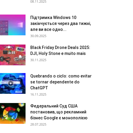
08.11.2025
Підтримка Windows 10
закінчується через два тижні,
але ви все одно...
30.09.2025
Black Friday Drone Deals 2025:
DJI, Holy Stone e muito mais
30.11.2025
Quebrando o ciclo: como evitar
se tornar dependente do
ChatGPT
16.11.2025
Федеральний Суд США
постановив, що рекламний
бізнес Google є монополією
28.07.2025