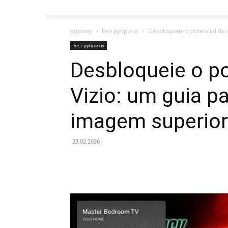
додому
Без рубрики
Desbloqueie o potencial da s
Без рубрики
Desbloqueie o po
Vizio: um guia p
imagem superior
23.02.2026