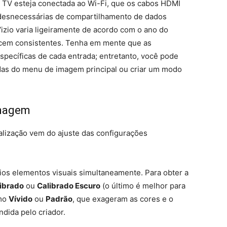
a TV esteja conectada ao Wi-Fi, que os cabos HDMI
 desnecessárias de compartilhamento de dados
izio varia ligeiramente de acordo com o ano do
cem consistentes. Tenha em mente que as
pecíficas de cada entrada; entretanto, você pode
adas do menu de imagem principal ou criar um modo
imagem
alização vem do ajuste das configurações
rios elementos visuais simultaneamente. Para obter a
ibrado
ou
Calibrado Escuro
(o último é melhor para
omo
Vívido
ou
Padrão
, que exageram as cores e o
dida pelo criador.