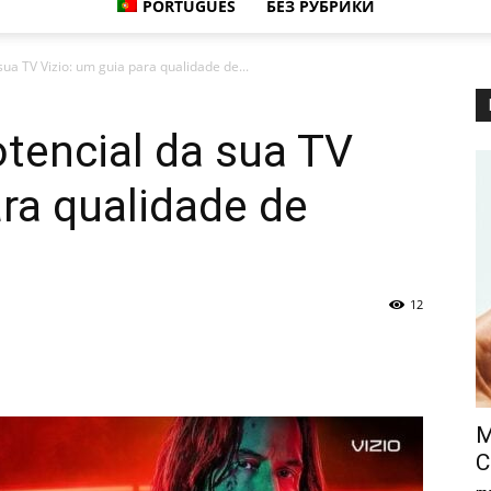
PORTUGUÊS
БЕЗ РУБРИКИ
ua TV Vizio: um guia para qualidade de...
tencial da sua TV
ara qualidade de
12
M
C