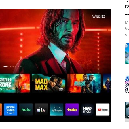
r
ma
Mi
бе
on