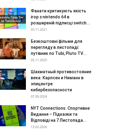
Фанати критикують якість
ігор з nintendo 64 в
розширеній підписці switch...
03.11.2021
Безкоштовні фільми для
перегляду в листопаді:
путівник по Tubi, Pluto TV...
05.11.2025
Шахматный противостояние
века: Карлсен и Ниманн в
эпицентре
кибербезопасности
07.09.2024
NYT Connections: Спортивне
Видання – Підказки та
Відповіді на 7 Листопада...
13.02.2026