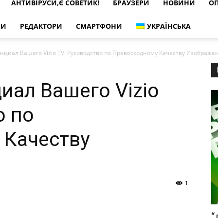
АНТИВІРУСИ,Є СОВЕТИК!
БРАУЗЕРИ
НОВИНИ
ОП
РИ
РЕДАКТОРИ
СМАРТФОНИ
УКРАЇНСЬКА
нциал Вашего Vizio TV: Руководство по Превосходному Качеству Изображе
иал Вашего Vizio
о по
 Качеству
1
“