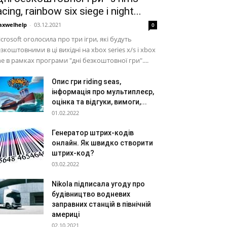
acing, rainbow six siege і night...
xwelhelp
-
03.12.2021
0
crosoft оголосила про три ігри, які будуть
зкоштовними в ці вихідні на xbox series x/s і xbox
e в рамках програми "дні безкоштовної гри"....
Опис гри riding seas,
інформація про мультиплеєр,
оцінка та відгуки, вимоги,...
01.02.2022
Генератор штрих-кодів
онлайн. Як швидко створити
штрих-код?
03.02.2022
Nikola підписала угоду про
будівництво водневих
заправних станцій в північній
америці
02.10.2021