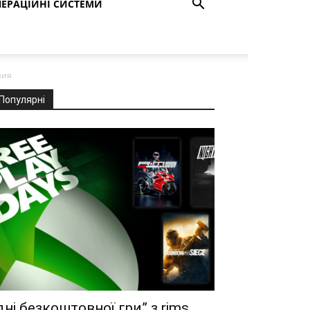
ЕРАЦІЙНІ СИСТЕМИ
ния
Популярні
дні безкоштовної гри” з rims