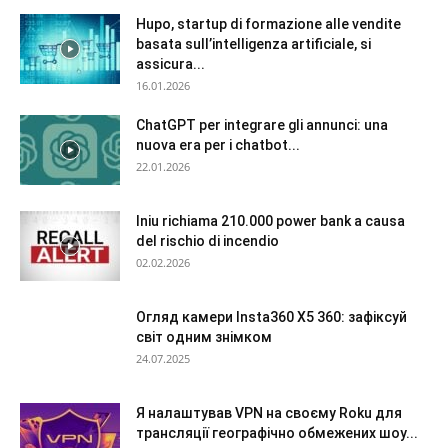
Hupo, startup di formazione alle vendite
basata sull’intelligenza artificiale, si
assicura...
16.01.2026
ChatGPT per integrare gli annunci: una
nuova era per i chatbot...
22.01.2026
Iniu richiama 210.000 power bank a causa
del rischio di incendio
02.02.2026
Огляд камери Insta360 X5 360: зафіксуй
світ одним знімком
24.07.2025
Я налаштував VPN на своєму Roku для
трансляції географічно обмежених шоу...