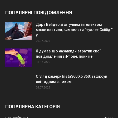
ПОПУЛЯРНІ ПОВІДОМЛЕННЯ
Дарт Вейдер зі штучним інтелектом
може лаятися, вимовляти “туалет Скібіді”
у...
26.07.2025
Я думав, що назавжди втратив свої
повідомлення з iPhone, поки не...
31.07.2025
Огляд камери Insta360 X5 360: зафіксуй
світ одним знімком
24.07.2025
ПОПУЛЯРНА КАТЕГОРІЯ
Без рубрики
1097