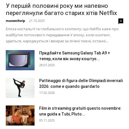
У першій половині року ми напевно
переглянули багато старих хітів Netflix
maxwelhelp
-
21.10.2025
0
Епоха ностальгії та глобального контенту: що Netflix каже про
майбутнє потокового передавання У епоху, коли контент,
здається, народжується і вмирає за лічені тижні, останні...
Придбайте Samsung Galaxy Tab A9 +
тепер, коли він знову коштує...
28.07.2025
Pattinaggio di figura delle Olimpiadi invernali
2026: come e quando guardarlo
17.02.2026
Film in streaming gratuiti questo novembre:
una guida a Tubi, Pluto...
05.11.2025