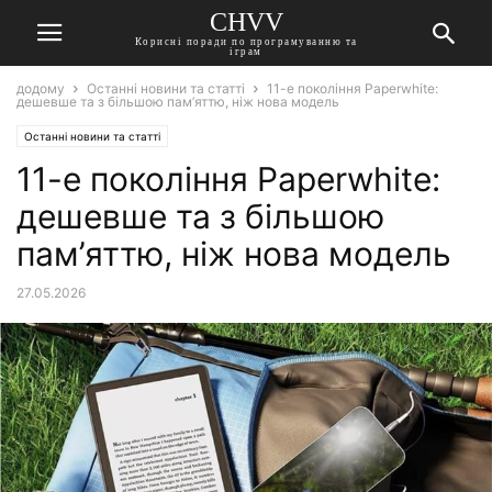
CHVV
Корисні поради по програмуванню та
іграм
додому
Останні новини та статті
11-е покоління Paperwhite:
дешевше та з більшою пам’яттю, ніж нова модель
Останні новини та статті
11-е покоління Paperwhite:
дешевше та з більшою
пам’яттю, ніж нова модель
27.05.2026