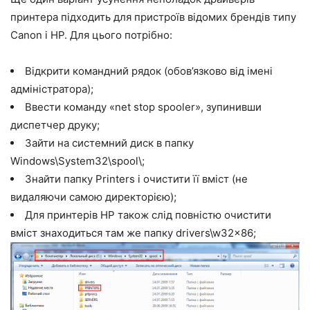
принтера підходить для пристроїв відомих брендів типу
Canon і HP. Для цього потрібно:
Відкрити командний рядок (обов’язково від імені
адміністратора);
Ввести команду «net stop spooler», зупинивши
диспетчер друку;
Зайти на системний диск в папку
Windows\System32\spool\;
Знайти папку Printers і очистити її вміст (не
видаляючи самою директорією);
Для принтерів HP також слід повністю очистити
вміст знаходиться там же папку drivers\w32×86;