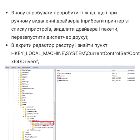
Знову спробувати проробити ті ж дії, що і при
ручному видаленні драйверів (прибрати принтер зі
списку пристроїв, видалити драйвера і пакети,
перезапустити диспетчер друку);
Відкрити редактор реєстру і знайти пункт
HKEY_LOCAL_MACHINE\SYSTEM\CurrentControlSet\Contro
x64\Drivers\