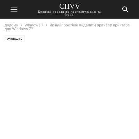
CHVV
Корисні поради по програмуванню та
іграм
додому
Windows 7
Як найпростіше видалити драйвер принтера
для Windows 7?
Windows 7