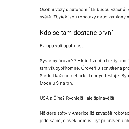
Osobní vozy s autonomií L5 budou vzácné. 
světě. Zbytek jsou robotaxy nebo kamiony 
Kdo se tam dostane první
Evropa volí opatrnost.
Systémy úrovně 2 – kde řízení a brzdy pomáhaj
tam všudypřítomné. Úroveň 3 schválena pro k
Sledují každou nehodu. Londýn testuje. By
Modelu S na trh.
USA a Čína? Rychlejší, ale špinavější.
Některé státy v Americe již zavádějí robot
jede samo; člověk nemusí být připraven ucho