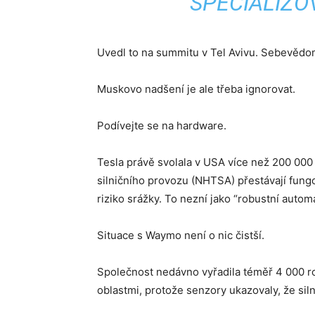
SPECIALIZO
Uvedl to na summitu v Tel Avivu. Sebevědom
Muskovo nadšení je ale třeba ignorovat.
Podívejte se na hardware.
Tesla právě svolala v USA více než 200 00
silničního provozu (NHTSA) přestávají fungo
riziko srážky. To nezní jako “robustní autom
Situace s Waymo není o nic čistší.
Společnost nedávno vyřadila téměř 4 000 ro
oblastmi, protože senzory ukazovaly, že silni