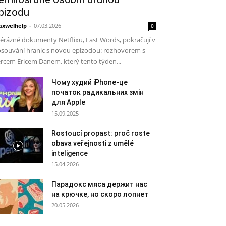
pizodu
xwelhelp
-
07.03.2026
0
érázné dokumenty Netflixu, Last Words, pokračují v
souvání hranic s novou epizodou: rozhovorem s
rcem Ericem Danem, který tento týden...
Чому худий iPhone-це
початок радикальних змін
для Apple
15.09.2025
Rostoucí propast: proč roste
obava veřejnosti z umělé
inteligence
15.04.2026
Парадокс мяса держит нас
на крючке, но скоро лопнет
20.05.2026