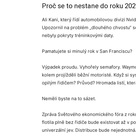
Proč se to nestane do roku 20
Ali Kani, který řídí automobilovou divizi Nvi
Upozornil na problém „dlouhého chvostu“ s
nebyly pokryty tréninkovými daty.
Pamatujete si minulý rok v San Franciscu?
Výpadek proudu. Vyhořely semafory. Waymo P
kolem projížděli běžní motoristé. Když si sy
opilým řidičem? Průvod? Hromada listí, kte
Neměli byste na to sázet.
Zpráva Světového ekonomického fóra z rok
flotila plně bez řidiče bude existovat až v p
univerzální jev. Distribuce bude nejednotn