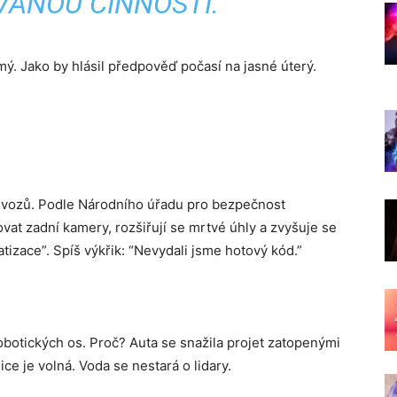
VANOU ČINNOSTÍ.“
ý. Jako by hlásil předpověď počasí na jasné úterý.
0 vozů. Podle Národního úřadu pro bezpečnost
vat zadní kamery, rozšiřují se mrtvé úhly a zvyšuje se
atizace”. Spíš výkřik: “Nevydali jsme hotový kód.”
botických os. Proč? Auta se snažila projet zatopenými
ce je volná. Voda se nestará o lidary.