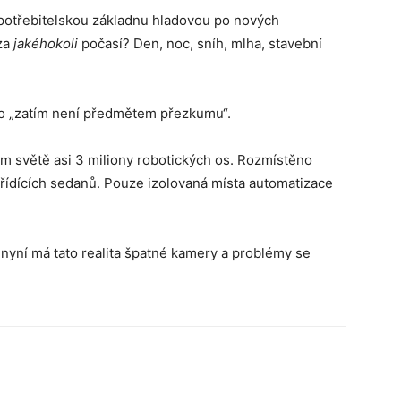
spotřebitelskou základnu hladovou po nových
za
jakéhokoli
počasí? Den, noc, sníh, mlha, stavební
to „zatím není předmětem přezkumu“.
m světě asi 3 miliony robotických os. Rozmístěno
ídících sedanů. Pouze izolovaná místa automatizace
A nyní má tato realita špatné kamery a problémy se