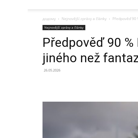
додому
Nejnovější zprávy a články
Předpověď 90 %
Nejnovější zprávy a články
Předpověď 90 % 
jiného než fantaz
26.05.2026