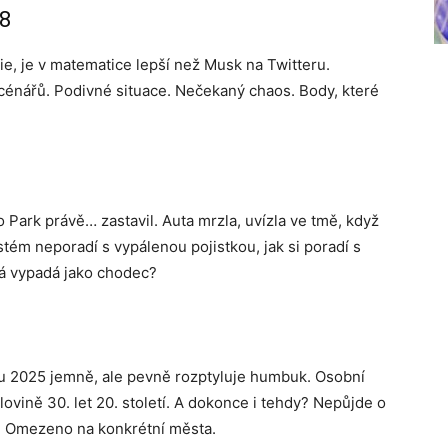
28
die, je v matematice lepší než Musk na Twitteru.
cénářů. Podivné situace. Nečekaný chaos. Body, které
ark právě… zastavil. Auta mrzla, uvízla ve tmě, když
stém neporadí s vypálenou pojistkou, jak si poradí s
rá vypadá jako chodec?
u 2025 jemně, ale pevně rozptyluje humbuk. Osobní
olovině 30. let 20. století. A dokonce i tehdy? Nepůjde o
á. Omezeno na konkrétní města.