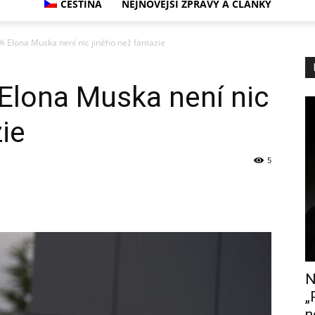
ČEŠTINA
NEJNOVĚJŠÍ ZPRÁVY A ČLÁNKY
 Elona Muska není nic jiného než fantazie
Elona Muska není nic
ie
5
N
„
n