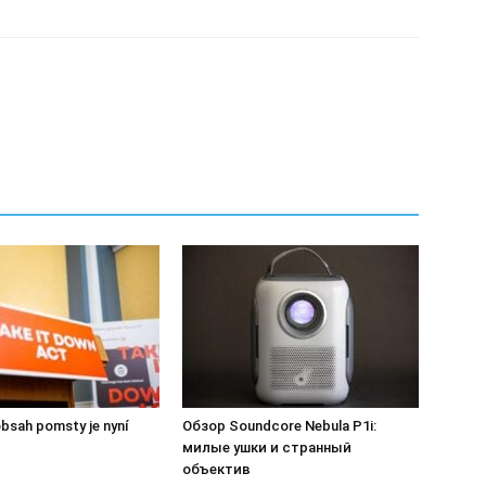
bsah pomsty je nyní
Обзор Soundcore Nebula P1i:
милые ушки и странный
объектив