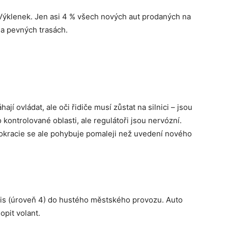
Výklenek. Jen asi 4 % všech nových aut prodaných na
na pevných trasách.
í ovládat, ale oči řidiče musí zůstat na silnici – jsou
ontrolované oblasti, ale regulátoři jsou nervózní.
rokracie se ale pohybuje pomaleji než uvedení nového
axis (úroveň 4) do hustého městského provozu. Auto
pit volant.