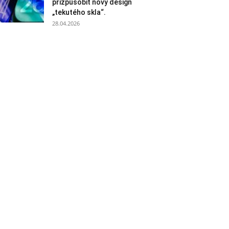
přizpůsobit nový design
„tekutého skla“.
28.04.2026