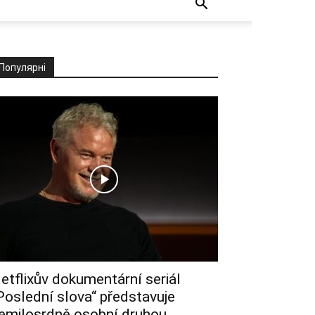
Популярні
etflixův dokumentární seriál
Poslední slova“ představuje
emilosrdně osobní druhou