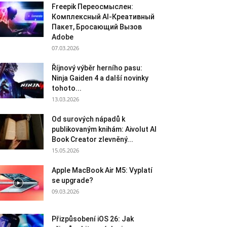
Freepik Переосмыслен:
Комплексный AI-Креативный
Пакет, Бросающий Вызов
Adobe
07.03.2026
Říjnový výběr herního pasu:
Ninja Gaiden 4 a další novinky
tohoto...
13.03.2026
Od surových nápadů k
publikovaným knihám: Aivolut AI
Book Creator zlevněný...
15.05.2026
Apple MacBook Air M5: Vyplatí
se upgrade?
09.03.2026
Přizpůsobení iOS 26: Jak