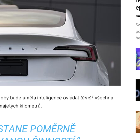
e
ma
Sv
po
he
o doby bude umělá inteligence ovládat
téměř
všechna
najetých kilometrů.
E STANE POMĚRNĚ