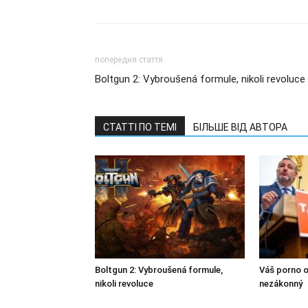
попередня стаття
Boltgun 2: Vybroušená formule, nikoli revoluce
СТАТТІ ПО ТЕМІ
БІЛЬШЕ ВІД АВТОРА
Boltgun 2: Vybroušená formule,
Váš porno o
nikoli revoluce
nezákonný