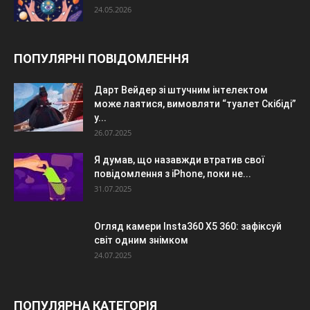
24.05.2026
ПОПУЛЯРНІ ПОВІДОМЛЕННЯ
Дарт Вейдер зі штучним інтелектом
може лаятися, вимовляти “туалет Скібіді”
у...
26.07.2025
Я думав, що назавжди втратив свої
повідомлення з iPhone, поки не...
31.07.2025
Огляд камери Insta360 X5 360: зафіксуй
світ одним знімком
24.07.2025
ПОПУЛЯРНА КАТЕГОРІЯ