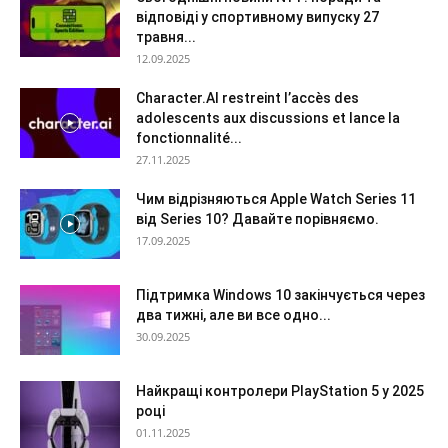
відповіді у спортивному випуску 27
травня...
12.09.2025
Character.AI restreint l’accès des
adolescents aux discussions et lance la
fonctionnalité...
27.11.2025
Чим відрізняються Apple Watch Series 11
від Series 10? Давайте порівняємо.
17.09.2025
Підтримка Windows 10 закінчується через
два тижні, але ви все одно...
30.09.2025
Найкращі контролери PlayStation 5 у 2025
році
01.11.2025