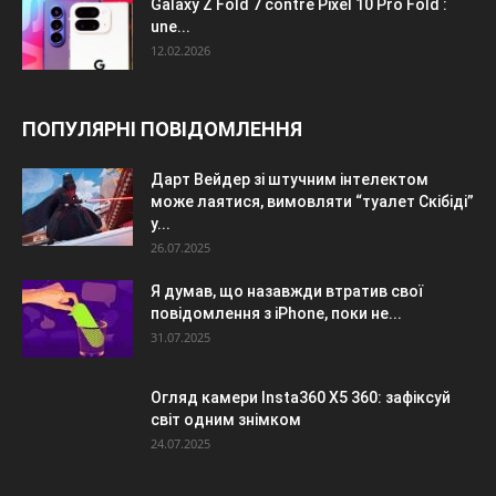
Galaxy Z Fold 7 contre Pixel 10 Pro Fold :
une...
12.02.2026
ПОПУЛЯРНІ ПОВІДОМЛЕННЯ
Дарт Вейдер зі штучним інтелектом
може лаятися, вимовляти “туалет Скібіді”
у...
26.07.2025
Я думав, що назавжди втратив свої
повідомлення з iPhone, поки не...
31.07.2025
Огляд камери Insta360 X5 360: зафіксуй
світ одним знімком
24.07.2025