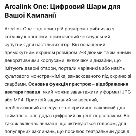
Arcalink One: Цифровий Шарм для
Вашої Кампанії
Arcalink One – це пристрій розміром приблизно з
котушку кіноплівки, призначений як візуальний
супутник для настільних ігор. Він оснащений
прямокутним екраном розміром 2-3 дюйми та змінними
декоративними корпусами, включаючи дизайни, що
імітують дверні отвори, портали чарівників або навіть
культового монстра-міміка, замаскованого під скриню зі
скарбами.
Основна функція пристрою – відображення
аватара гравця
, який можна завантажити у форматі JPG
або MP4. Пристрій задуманий як веселий,
необов’язковий аксесуар – не критично важливий для
геймплею, але додає цифровий акцент персонажам. Він
також включає анімації, що активуються голосом, для
популярних заклинань, що посилює театральний досвід.