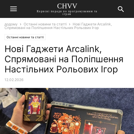
CHVV
Корисні поради по програмуванню та
іграм
додому
Останні новини та статті
Нові Гаджети Arcalink,
Спрямовані на Поліпшення Настільних Рольових Ігор
Останні новини та статті
Нові Гаджети Arcalink,
Спрямовані на Поліпшення
Настільних Рольових Ігор
12.02.2026