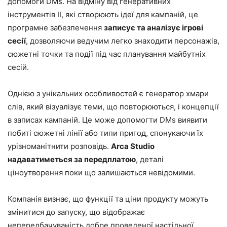
допомоги DMs. На відміну від генеративних
інструментів ІІ, які створюють ідеї для кампаній, це
програмне забезпечення
записує та аналізує ігрові
сесії
, дозволяючи ведучим легко знаходити персонажів,
сюжетні точки та події під час планування майбутніх
сесій.
Однією з унікальних особливостей є генератор хмари
слів, який візуалізує теми, що повторюються, і концепції
в записах кампаній. Це може допомогти DMs виявити
побиті сюжетні лінії або типи пригод, спонукаючи їх
урізноманітнити розповідь.
Arca Studio
надаватиметься за передплатою
, деталі
ціноутворення поки що залишаються невідомими.
Компанія визнає, що функції та ціни продукту можуть
змінитися до запуску, що відображає
непередбачуваність добре проведеної настільної