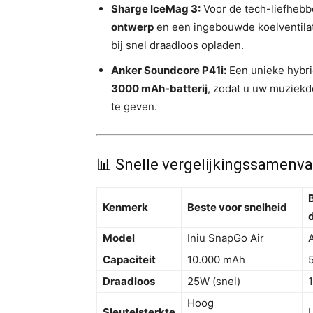
Sharge IceMag 3:
Voor de tech-liefhebb
ontwerp
en een ingebouwde koelventilat
bij snel draadloos opladen.
Anker Soundcore P41i:
Een unieke hybri
3000 mAh-batterij
, zodat u uw muziek
te geven.
📊 Snelle vergelijkingssamenva
Kenmerk
Beste voor snelheid
Model
Iniu SnapGo Air
Capaciteit
10.000 mAh
Draadloos
25W (snel)
Hoog
Sleutelsterkte