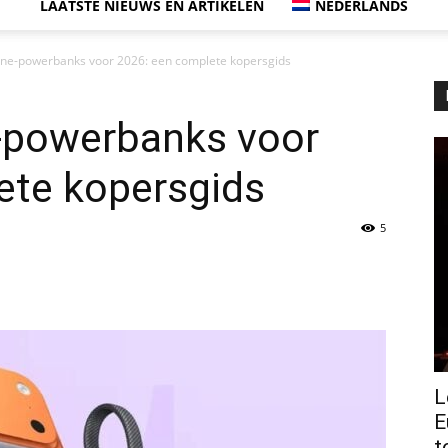
LAATSTE NIEUWS EN ARTIKELEN
NEDERLANDS
one-powerbanks voor 2026: een complete kopersgids
-powerbanks voor
ete kopersgids
5
L
E
t