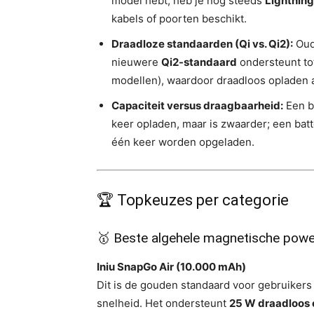
model hebt, heb je nog steeds
Lightning
kabels of poorten beschikt.
Draadloze standaarden (Qi vs. Qi2):
Oude
nieuwere
Qi2-standaard
ondersteunt to
modellen), waardoor draadloos opladen aa
Capaciteit versus draagbaarheid:
Een b
keer opladen, maar is zwaarder; een batt
één keer worden opgeladen.
🏆 Topkeuzes per categorie
🥇 Beste algehele magnetische pow
Iniu SnapGo Air (10.000 mAh)
Dit is de gouden standaard voor gebruikers
snelheid. Het ondersteunt
25 W draadloos 