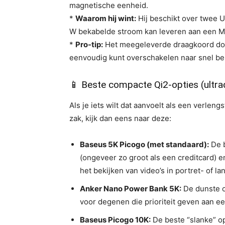
magnetische eenheid.
*
Waarom hij wint:
Hij beschikt over twee 
W bekabelde stroom kan leveren aan een M
*
Pro-tip:
Het meegeleverde draagkoord doe
eenvoudig kunt overschakelen naar snel be
📱 Beste compacte Qi2-opties (ultr
Als je iets wilt dat aanvoelt als een verlengs
zak, kijk dan eens naar deze:
Baseus 5K Picogo (met standaard):
De b
(ongeveer zo groot als een creditcard) 
het bekijken van video’s in portret- of 
Anker Nano Power Bank 5K:
De dunste op
voor degenen die prioriteit geven aan ee
Baseus Picogo 10K:
De beste “slanke” op