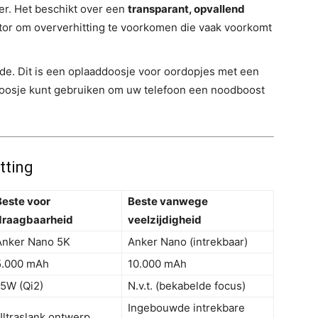
er. Het beschikt over een
transparant, opvallend
or om oververhitting te voorkomen die vaak voorkomt
de. Dit is een oplaaddoosje voor oordopjes met een
doosje kunt gebruiken om uw telefoon een noodboost
tting
Beste voor
Beste vanwege
draagbaarheid
veelzijdigheid
Anker Nano 5K
Anker Nano (intrekbaar)
5.000 mAh
10.000 mAh
15W (Qi2)
N.v.t. (bekabelde focus)
Ingebouwde intrekbare
Ultraslank ontwerp