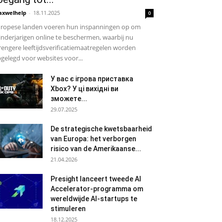
xwelhelp
-
18.11.2025
0
ropese landen voeren hun inspanningen op om
nderjarigen online te beschermen, waarbij nu
rengere leeftijdsverificatiemaatregelen worden
gelegd voor websites voor...
У вас є ігрова приставка
Xbox? У ці вихідні ви
зможете...
29.07.2025
De strategische kwetsbaarheid
van Europa: het verborgen
risico van de Amerikaanse...
21.04.2026
Presight lanceert tweede AI
Accelerator-programma om
wereldwijde AI-startups te
stimuleren
18.12.2025