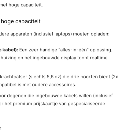
met hoge capaciteit.
 hoge capaciteit
dere apparaten (inclusief laptops) moeten opladen:
 kabel):
Een zeer handige “alles-in-één” oplossing.
ehuizing en het ingebouwde display toont realtime
krachtpatser (slechts 5,6 oz) die drie poorten biedt (2x
patibel is met oudere accessoires.
or degenen die ingebouwde kabels willen (inclusief
r het premium prijskaartje van gespecialiseerde
n