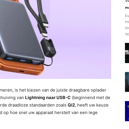
ma
Eu
mi
st
op
rmeren, is het kiezen van de juiste draagbare oplader
chuiving van
Lightning naar USB-C
(beginnend met de
erde draadloze standaarden zoals
Qi2
, heeft uw keuze
 op hoe snel uw apparaat herstelt van een lege