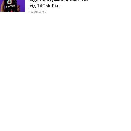
відео зі штучним інтелектом
від TikTok. Він...
02.08.2025