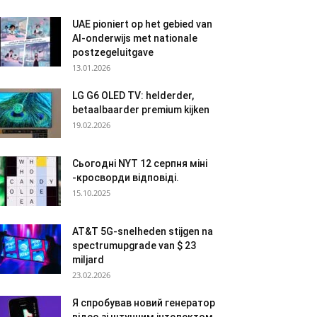
UAE pioniert op het gebied van
AI-onderwijs met nationale
postzegeluitgave
13.01.2026
LG G6 OLED TV: helderder,
betaalbaarder premium kijken
19.02.2026
Сьогодні NYT 12 серпня міні
-кросворди відповіді.
15.10.2025
AT&T 5G-snelheden stijgen na
spectrumupgrade van $ 23
miljard
23.02.2026
Я спробував новий генератор