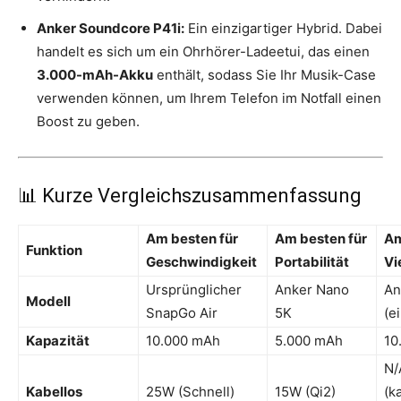
Anker Soundcore P41i:
Ein einzigartiger Hybrid. Dabei
handelt es sich um ein Ohrhörer-Ladeetui, das einen
3.000-mAh-Akku
enthält, sodass Sie Ihr Musik-Case
verwenden können, um Ihrem Telefon im Notfall einen
Boost zu geben.
📊 Kurze Vergleichszusammenfassung
Am besten für
Am besten für
Am
Funktion
Geschwindigkeit
Portabilität
Vi
Ursprünglicher
Anker Nano
An
Modell
SnapGo Air
5K
(e
Kapazität
10.000 mAh
5.000 mAh
10
N/
Kabellos
25W (Schnell)
15W (Qi2)
(k