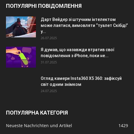
ПОПУЛЯРНІ ПОВІДОМЛЕННЯ
Дарт Вейдер зі штучним інтелектом
може лаятися, вимовляти “туалет Скібіді”
у...
26.07.2025
Я думав, що назавжди втратив свої
повідомлення з iPhone, поки не...
31.07.2025
Огляд камери Insta360 X5 360: зафіксуй
світ одним знімком
24.07.2025
ПОПУЛЯРНА КАТЕГОРІЯ
Neueste Nachrichten und Artikel
1429