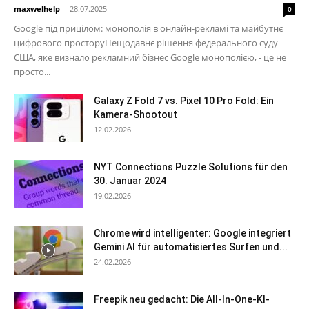
maxwelhelp
-
28.07.2025
0
Google під прицілом: монополія в онлайн-рекламі та майбутнє
цифрового просторуНещодавнє рішення федерального суду
США, яке визнало рекламний бізнес Google монополією, - це не
просто...
Galaxy Z Fold 7 vs. Pixel 10 Pro Fold: Ein
Kamera-Shootout
12.02.2026
NYT Connections Puzzle Solutions für den
30. Januar 2024
19.02.2026
Chrome wird intelligenter: Google integriert
Gemini AI für automatisiertes Surfen und...
24.02.2026
Freepik neu gedacht: Die All-In-One-KI-