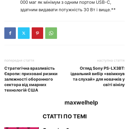
000 маг як мінімум з одним портом USB-C,
здатним видавати потужність 30 Вт і вище.**
попередня стаття
наступна стаття
Стратегічна вразливість
Огляд Sony PS-LX3BT:
Європи: приховані ризики
ідеальний вибір «ввімкнув
залежності оборонного
та слухай» для новачків у
сектора від хмарних
світі вінілу
технологій США
maxwelhelp
СТАТТІ ПО ТЕМІ