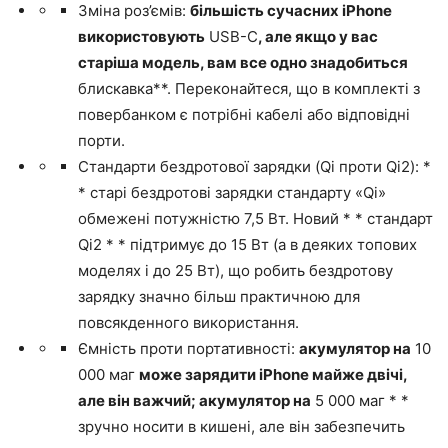
Зміна роз’ємів:
більшість сучасних iPhone
використовують
USB-C
, але якщо у вас
старіша модель, вам все одно знадобиться
блискавка**. Переконайтеся, що в комплекті з
повербанком є потрібні кабелі або відповідні
порти.
Стандарти бездротової зарядки (Qi проти Qi2): *
* старі бездротові зарядки стандарту «Qi»
обмежені потужністю 7,5 Вт. Новий * * стандарт
Qi2 * * підтримує до 15 Вт (а в деяких топових
моделях і до 25 Вт), що робить бездротову
зарядку значно більш практичною для
повсякденного використання.
Ємність проти портативності:
акумулятор на
10
000 маг
може зарядити iPhone майже двічі,
але він важчий; акумулятор на
5 000 маг * *
зручно носити в кишені, але він забезпечить