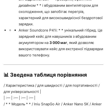
дизайном * * і вбудованим вентилятором для
охолодження, що запобігає перегрів,
характерний для високошвидкісної бездротової
зарядки.
Anker Soundcore P41i: * * унікальний гібрид. Це
зарядний кейс для навушників з вбудованим
акумулятором на
3 000 маг
, який дозволяє
використовувати кейс для екстреної підзарядки
вашого телефону.
📊 Зведена таблиця порівняння
/ Характеристика / для швидкості / для портативності /
для універсальності |
| :— | :— | :— | :— |
/ * * Модель * * / Iniu SnapGo Air / Anker Nano 5K / Anker