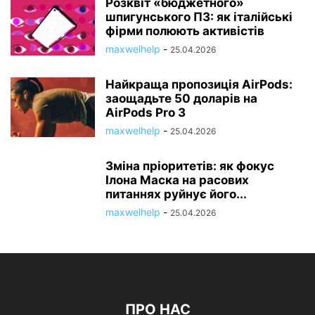
Розквіт «бюджетного»
шпигунського ПЗ: як італійські
фірми полюють активістів
maxwelhelp
-
25.04.2026
Найкраща пропозиція AirPods:
заощадьте 50 доларів на
AirPods Pro 3
maxwelhelp
-
25.04.2026
Зміна пріоритетів: як фокус
Ілона Маска на расових
питаннях руйнує його...
maxwelhelp
-
25.04.2026
ПРО НАС