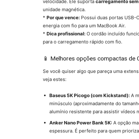
velocidade. Ele suporta
carregamento sem 
unidade magnética.
*
Por que vence:
Possui duas portas USB-C 
energia com fio para um MacBook Air.
*
Dica profissional:
O cordão incluído funci
para o carregamento rápido com fio.
📱 Melhores opções compactas de Qi2
Se você quiser algo que pareça uma extensã
veja estes:
Baseus 5K Picogo (com Kickstand):
A m
minúsculo (aproximadamente do tamanho 
alumínio resistente para assistir vídeos
Anker Nano Power Bank 5K:
A opção mai
espessura. É perfeito para quem prioriz