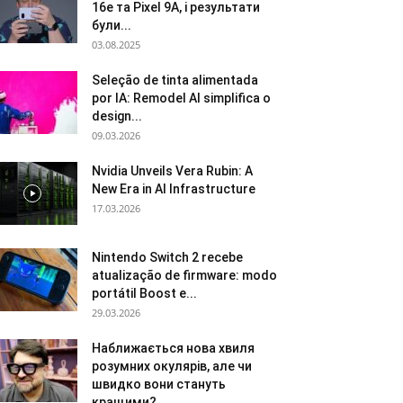
16e та Pixel 9A, і результати
були...
03.08.2025
Seleção de tinta alimentada
por IA: Remodel AI simplifica o
design...
09.03.2026
Nvidia Unveils Vera Rubin: A
New Era in AI Infrastructure
17.03.2026
Nintendo Switch 2 recebe
atualização de firmware: modo
portátil Boost e...
29.03.2026
Наближається нова хвиля
розумних окулярів, але чи
швидко вони стануть
кращими?