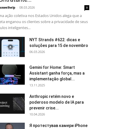
xwelhelp
-
08.03.2026
0
a ação coletiva nos Estados Unidos alega que a
ta enganou os clientes sobre a privacidade de seus
ulos inteligentes...
NYT Strands #622: dicas e
soluções para 15 de novembro
06.03.2026
Gemini for Home: Smart
Assistant ganha força, mas a
implementação global...
13.11.2025
Anthropic retém novo e
poderoso modelo de IA para
prevenir crise...
10.04.2026
Я протестував камери iPhone