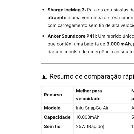
Sharge IceMag 3:
Para os entusiastas d
atraente
e uma ventoinha de resfriamen
com carregamento sem fio de alta veloci
Anker Soundcore P41i:
Um híbrido único
que contém uma bateria de
3.000 mAh
,
dar um impulso de emergência ao seu te
📊 Resumo de comparação ráp
Melhor para
M
Recurso
velocidade
p
Modelo
Iniu SnapGo Air
A
Capacidade
10.000mAh
5
Sem fio
25W (Rápido)
1