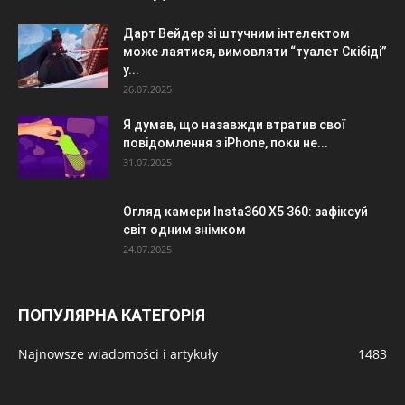
Дарт Вейдер зі штучним інтелектом
може лаятися, вимовляти “туалет Скібіді”
у...
26.07.2025
Я думав, що назавжди втратив свої
повідомлення з iPhone, поки не...
31.07.2025
Огляд камери Insta360 X5 360: зафіксуй
світ одним знімком
24.07.2025
ПОПУЛЯРНА КАТЕГОРІЯ
Najnowsze wiadomości i artykuły
1483