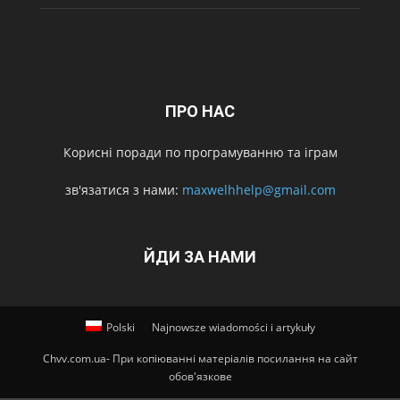
ПРО НАС
Корисні поради по програмуванню та іграм
зв'язатися з нами:
maxwelhhelp@gmail.com
ЙДИ ЗА НАМИ
Polski
Najnowsze wiadomości i artykuły
Chvv.com.ua- При копіюванні матеріалів посилання на сайт
обов'язкове