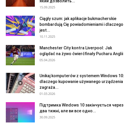
який дозволить...
15.09.2025
Ciągły szum: jak aplikacje bukmacherskie
bombardują Cię powiadomieniami i dlaczego
jest...
10.11.2025
Manchester City kontra Liverpool: Jak
oglądać na żywo ćwierćfinały Pucharu Anglii
05.04.2026
Unikaj komputerów z systemem Windows 10:
dlaczego kupowanie używanego urządzenia
zagraża...
01.03.2026
Підтримка Windows 10 закінчується через
два тижні, але ви все одно...
30.09.2025