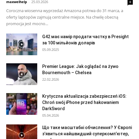
maxwelhelp
-
25.03.2026
0
Coroczna wiosenna wyprzedaż Amazona potrwa do 31 marca, a
oferty laptopów zajmują centralne miejsce. Na chwilę obecną
promocja jest mocno...
G42 має намір продати частку в Presight
за 100 мільйонів доларів
05.09.2025
Premier League: Jak oglądać na żywo
Bournemouth – Chelsea
22.02.2026
Krytyczna aktualizacja zabezpieczeń iOS:
Chroń swój iPhone przed hakowaniem
DarkSword
05.04.2026
Що таке масштабні обчислення? У Європі
з’явиться найшвидший суперкомп’ютер,