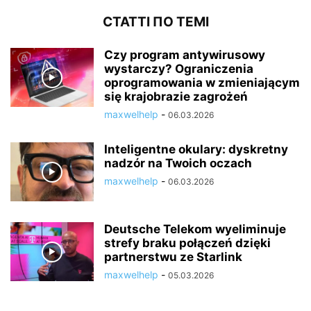
СТАТТІ ПО ТЕМІ
Czy program antywirusowy
wystarczy? Ograniczenia
oprogramowania w zmieniającym
się krajobrazie zagrożeń
maxwelhelp
-
06.03.2026
Inteligentne okulary: dyskretny
nadzór na Twoich oczach
maxwelhelp
-
06.03.2026
Deutsche Telekom wyeliminuje
strefy braku połączeń dzięki
partnerstwu ze Starlink
maxwelhelp
-
05.03.2026