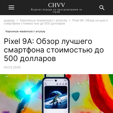
CHVV
Корисні поради по програмуванню та
іграм
додому
Najnowsze wiadomości i artykuły
Pixel 9A: Обзор лучшего
смартфона стоимостью до 500 долларов
Najnowsze wiadomości i artykuły
Pixel 9A: Обзор лучшего
смартфона стоимостью до
500 долларов
06.03.2026